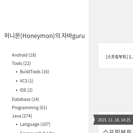
허니몬(Honeymon)의 자바guru
Android
(18)
[스프링부트] 1.2
Tools
(22)
BuildTools
(16)
VCS
(1)
IDE
(2)
Database
(14)
Programming
(61)
Java
(274)
2015. 11. 18. 14:25
Language
(107)
스프링부트 