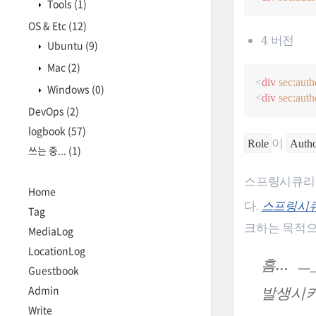
Tools
(1)
OS & Etc
(12)
4 버전
Ubuntu
(9)
Mac
(2)
<
div
sec:auth
Windows
(0)
<
div
sec:auth
DevOps
(2)
logbook
(57)
이
Role
Autho
쓰는 중...
(1)
스프링시큐리티
Home
다.
스프링시
Tag
크하는 목적으
MediaLog
LocationLog
흠…​ ㅡ
Guestbook
발생시키
Admin
Write