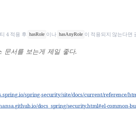
 4 적용 후
이나
이 적용되지 않는다면
hasRole
hasAnyRole
 문서를 보는게 제일 좋다.
s.spring.io/spring-security/site/docs/current/reference/ht
ahansa.github.io/docs_spring/security.html#el-common-bui