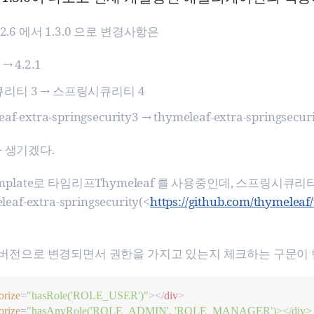
2.6 에서 1.3.0 으로 변경사항은
→ 4.2.1
리티 3 → 스프링시큐리티 4
af-extra-springsecurity3 → thymeleaf-extra-springsecur
 생기겠다.
emplate로 타임리프Thymeleaf 를 사용중인데, 스프링시
af-extra-springsecurity(<
https://github.com/thymeleaf
4 버전으로 변경되면서 권한을 가지고 있는지 체크하는 구문이 변
orize
=
"
hasRole('ROLE_USER')
"
>
<
/
div
>
orize
=
"
hasAnyRole('ROLE_ADMIN', 'ROLE_MANAGER')></div>