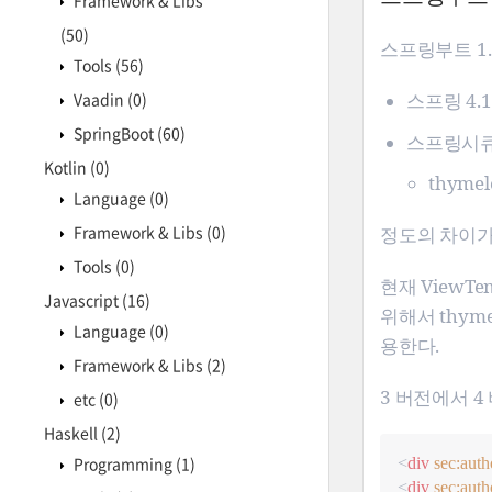
Framework & Libs
(50)
스프링부트 1.
Tools
(56)
Vaadin
(0)
스프링 4.1 
SpringBoot
(60)
스프링시큐
Kotlin
(0)
thymele
Language
(0)
Framework & Libs
(0)
정도의 차이가
Tools
(0)
현재 ViewT
Javascript
(16)
위해서 thymele
Language
(0)
용한다.
Framework & Libs
(2)
3 버전에서 
etc
(0)
Haskell
(2)
Programming
(1)
<
div
sec:auth
<
div
sec:auth