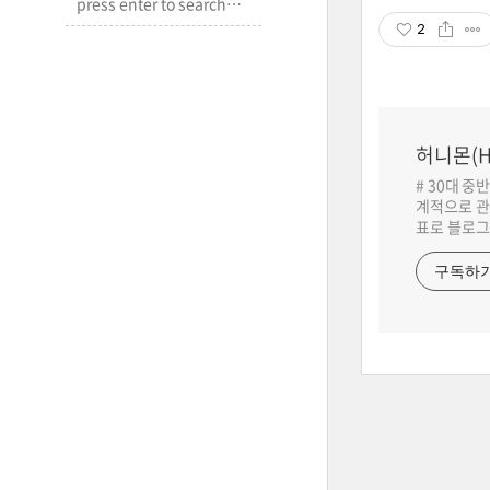
2
허니몬(H
# 30대 중
계적으로 관
표로 블로그
구독하