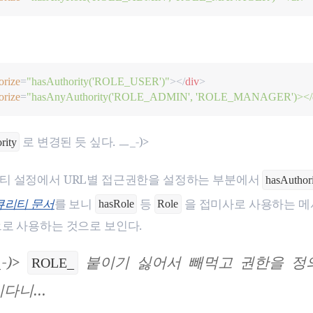
orize
=
"
hasAuthority('ROLE_USER')
"
>
<
/
div
>
orize
=
"
hasAnyAuthority('ROLE_ADMIN', 'ROLE_MANAGER')></
로 변경된 듯 싶다. ㅡ_-)>
rity
 설정에서 URL별 접근권한을 설정하는 부분에서
hasAuthor
큐리티 문서
를 보니
등
을 접미사로 사용하는 
hasRole
Role
로 사용하는 것으로 보인다.
_-)>
붙이기 싫어서 빼먹고 권한을 정의
ROLE_
다니…​