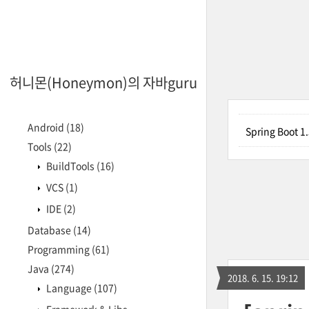
허니몬(Honeymon)의 자바guru
Android
(18)
Spring Boot 
Tools
(22)
BuildTools
(16)
VCS
(1)
IDE
(2)
Database
(14)
Programming
(61)
Java
(274)
2018. 6. 15. 19:12
Language
(107)