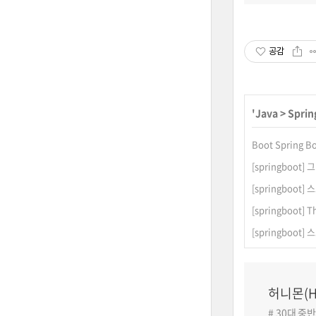
공감
'
Java
>
Sprin
Boot Spring
[springboot]
[springboot
[springboot] Th
[springboo
허니몬(H
# 30대 중