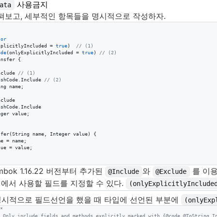
사용금지
ata
펴보고, 세부적인 항목들을 명시적으로 작성하자.
tor
xplicitlyIncluded
 = 
true
)  
// (1)
ode
(
onlyExplicitlyIncluded
 = 
true
) 
// (2)
ansfer
 {

nclude
// (1)
ashCode
.
Include
// (2)
ing
name
;

nclude
ashCode
.
Include
eger
value
;

sfer
(
String
name
, 
Integer
value
) {

me
 = 
name
;

lue
 = 
value
;

lombok 1.16.22 버전부터 추가된
와
를 이
@Include
@Exclude
에서 사용할 필드를 지정할 수 있다.
(onlyExplicitlyInclude
명시적으로 필드선언을 했을 때 타입에 선언된 부분에
(onlyExp
*
 Only include fields and methods explicitly marked with {@code @ToString.I