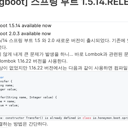
ngboot] 스프링 부트 1.5.14.REL
oot 1.5.14 available now
oot 2.0.3 available now
06/14 스프링 부트 1.5 와 2.0 새로운 버전이 출시되었다.
다.
 않게 내게 큰 문제가 발생을 하니…​ 바로 Lombok과 관련된 
ombok 1.16.22 버전을 사용한다.
은 이상이 없었지만 1.16.22 버전에서는 다음과 같이 사용하면 컴파
tor
ansfer
 {

ing
name
;

eger
value
;

sfer
(
String
name
, 
Integer
value
) {

me
 = 
name
;

lue
 = 
value
;

va
: 
constructor
Transfer
() 
is
already
defined
in
class
io
.
honeymon
.
boot
.
spr
결하는 방법은 간단하다.