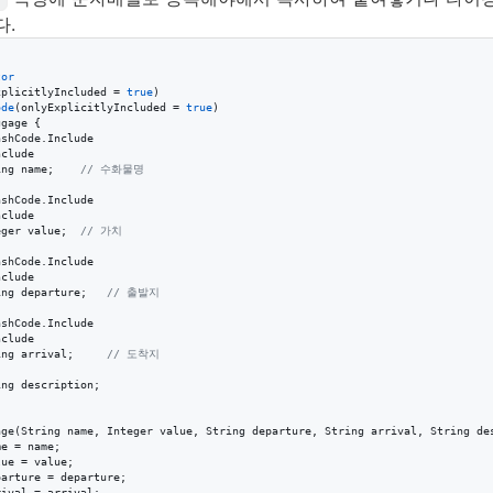
다.
tor
xplicitlyIncluded
 = 
true
ode
(
onlyExplicitlyIncluded
 = 
true
ggage
 {

ashCode
.
Include
nclude
ing
name
;    
// 수화물명
ashCode
.
Include
nclude
eger
value
;  
// 가치
ashCode
.
Include
nclude
ing
departure
;   
// 출발지
ashCode
.
Include
nclude
ing
arrival
;     
// 도착지
ing
description
;

age
(
String
name
, 
Integer
value
, 
String
departure
, 
String
arrival
, 
String
de
me
 = 
name
;

lue
 = 
value
;

parture
 = 
departure
;

rival
 = 
arrival
;
