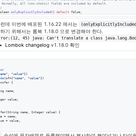
 Normally, all (non-static) fields are included by default.
/
olean
onlyExplicitlyIncluded
() 
default
false
;
런데 이번에 배포된 1.16.22 에서는
(onlyExplicitlyInclude
하기 위해서는 롬복 1.18.0 으로 변경해야 한다.
rror:(12, 45) java: Can't translate a class java.lang.Bo
Lombok changelog
v1.18.0 확인
tor
name"
, 
"value"
ode
(
of
={
"name"
, 
"value"
ansfer
 {

ing
name
;

eger
value
;

sfer
(
String
name
, 
Integer
value
) {

me
 = 
name
;

lue
 = 
value
;

속성에 문자배열로 등록해야해서 복사하여 붙여넣거나 타이핑
f