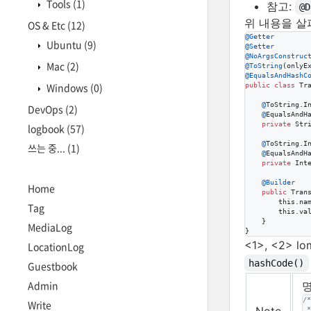
Tools
(1)
참고:
@D
위 내용을 살
OS & Etc
(12)
@
Getter
Ubuntu
(9)
@
Setter
@
NoArgsConstruc
Mac
(2)
@
ToString
(
onlyE
@
EqualsAndHashC
Windows
(0)
public
class
Tr
@
ToString
.
I
DevOps
(2)
@
EqualsAndH
private
Str
logbook
(57)
@
ToString
.
I
쓰는 중...
(1)
@
EqualsAndH
private
Int
@
Builder
Home
public
Tran
this
.
na
Tag
this
.
va
    }

MediaLog
}
<1>, <2> 
LocationLog
hashCode()
Guestbook
Admin
/*
Write
Note
 *