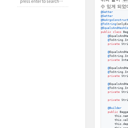
수 있게 되었
@
Getter
@
Setter
@
NoArgsConstruc
@
ToString
(
onlyE
@
EqualsAndHashC
public
class
Ba
@
EqualsAndH
@
ToString
.
I
private
Str
@
EqualsAndH
@
ToString
.
I
private
Int
@
EqualsAndH
@
ToString
.
I
private
Str
@
EqualsAndH
@
ToString
.
I
private
Str
private
Str
@
Builder
public
Bagg
this
.
na
this
.
va
this
.
de
this
.
ar