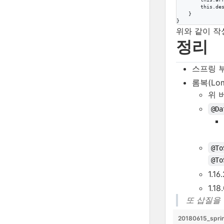
this
.
de
    }

}
위와 같이 작
정리
스프링 부트
롬복(Lom
위 버
@Da
@To
@To
1.1
1.1
또 삽질을 
20180615_sprin