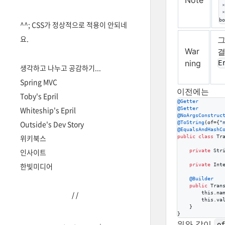
 *
 *
bo
^^; CSS가 정상적으로 적용이 안되네
요.
그
War
결
ning
E
생각하고 나누고 공감하기...
Spring MVC
이전에는
Toby's Epril
@
Getter
Whiteship's Epril
@
Setter
@
NoArgsConstruc
Outside's Dev Story
@
ToString
(
of
={
"
@
EqualsAndHashC
위키북스
public
class
Tr
인사이트
private
Str
한빛미디어
private
Int
@
Builder
public
Tran
this
.
na
/
/
this
.
va
    }

}
위와 같이
o