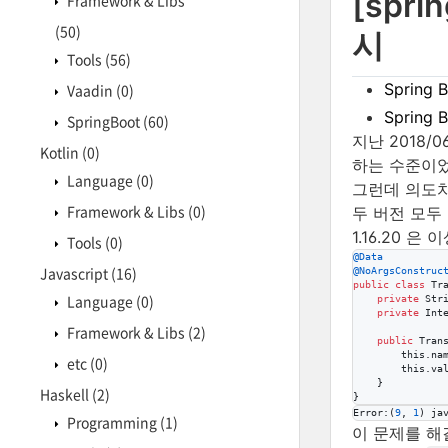
[spri
Framework & Libs
(50)
시
Tools
(56)
Spring B
Vaadin
(0)
Spring B
SpringBoot
(60)
지난 2018/
Kotlin
(0)
하는 수준이었
Language
(0)
그런데 의도치
Framework & Libs
(0)
두 버전 모두 l
1.16.20 
Tools
(0)
@
Data
Javascript
(16)
@
NoArgsConstruc
public
class
Tr
Language
(0)
private
Str
private
Int
Framework & Libs
(2)
public
Tran
this
.
na
etc
(0)
this
.
va
    }

Haskell
(2)
}
Error
:(
9
, 
1
) 
ja
Programming
(1)
이 문제를 해