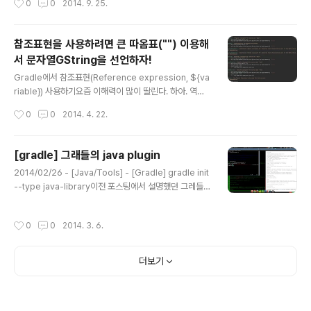
0
0
2014. 9. 25.
그레들에 관련된 글도 많이 부족한 상황이다. 그레들이 가
지고 있는 강점들이 우리나라에서는 쉽게 부각되지 못하고
있는 점이 참 아쉽다. 그레들에 대한 관심을 키워가면서 그
참조표현을 사용하려면 큰 따옴표("") 이용해
레들에 대한 내용들을 정리해보고자 한다.위키로 해야할지
서 문자열GString을 선언하자!
어떻게 해야할지 고민중이지만...ㅎ 고민은 적게하고 빨리
글 내용
진행해야지. 메이븐을 활용하고 있는 자바프로젝트들이라
Gradle에서 참조표현(Reference expression, ${va
면 그레들로 이동하는 것이 쉽지 않을까? 몇몇 특수한 상황
riable}) 사용하기요즘 이해력이 많이 딸린다. 하아. 역시
에서 문제들이 생긴다고 하지만, 그 외의 대부분의 경우는
책과 레퍼런스를 살펴보는 것이 제일 좋군.groovy를 기반
작성시간
0
0
2014. 4. 22.
별 문제가 없지 않을까?..
으로 작성되는 대부분의 문자열은 작은 따옴표(‘’)를 사용
한다. 이 문자열은 GString을 사용할 수 없다.이 내용이 나
의 삽질을 야기시켰다.ext { versions = [ springfram
[gradle] 그래들의 java plugin
ework: '4.0.3.RELEASE' ] } dependencies { comp
글 내용
2014/02/26 - [Java/Tools] - [Gradle] gradle init
ile 'org.slf4j:slf4j-api:1.7.5' compile 'org.springfr
--type java-library이전 포스팅에서 설명했던 그레들을
amework:spring-core:${versions.springframe
이용해서 자바프로젝트를 초기화해보자.gradle init --ty
work}' testCompile 'junit:junit:4.11' }..
pe java-library 실행결과는 다음과 같다. ├── READ
작성시간
0
0
2014. 3. 6.
ME.md ├── build.gradle ├── gradle │ └── wra
pper │ ├── gradle-wrapper.jar │ └── gradle-
wrapper.properties ├── gradlew ├── gradlew.
더보기
bat ├── settings.gradle └── src ├── main │ └
── java │ └── Library.java └── test └── java └
── LibraryTest.jav..