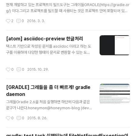
글 내용
s 를 고려해보게 되었다. http://www.webjars.org/ we
현재 개발하고 있는 프로젝트의 빌드도구는 그레이들GRADLE(https://gradle.or
bjars 란 무엇인가? WebJars 는 클라이언트에서 사용하
g/) 이다.그리고 프로젝트를 빌드할 때 사용되는 것은 프로젝트 안에 포함되어 있는
는 웹라이브러리(jquery 와 bootstrap) 를 JAR 파일 안
그레이들 래퍼Gradle wrapper 이다.그레들 래퍼를 이용해서 빌드환경에 별도로
작성시간
2
0
2016. 3. 3.
에 패키징한 것이다. JVM 기반의 웹 애플리케이션에서 클
그레이들을 설치하지 않아도 그레이들의 빌드를 이용할 수 있다. 이때, 시스템변수를
라..
읽어들이는데 그 중 영향을 받는 것 중에 하나가 JAVA_HOME 변수다.이 빌드에 사
용되는 JAVA_HOME 변수 정보를 gradle.properties 에 정의하여 빌드 시에만
[atom] asciidoc-preview 한글처리
참조하도록 할 수 있다.특정 프로젝트를 $PROJECT_HOME 이라고 했을 때, 프로
글 내용
텍스트 기반으로 작성된 문서를 asciidoc 이라고 하는 도
젝트 상위경로에 gradle.properties 를 생성하고 org.gradle.java.home=을 ..
구를 이용하여 다양한 형태의 문서로 변환할 수 있는 도구
가 있다.간단간단하게 작성해서 볼 요량이면 마크다운으로
도 충분하지만,스프링부트 레퍼런스문서를 아무런 생각없
작성시간
0
0
2015. 10. 29.
이 마크다운으로 번역하다보니 스프링부트 레퍼런스문서
와 차이가 너무 컸다.초반에 틀도 제대로 잡지 않고 주먹구
구식으로 시작하다보니 아쉬움이 많다. 목차와 섹션 연결
[GRADLE] 그레들을 좀 더 빠르게! gradle
도 제대로 안되고...그래서 다음 스프링부트 1.3.0. 번역은
daemon
asciidoc 을 기반으로 하여 각 파트를 나눠서 진행하려고
글 내용
한다.스프링에서는 진즉에 asciidoc을 이용해서 레퍼런
그레들Gradle 2.6을 처음 실행하면 하단에 다음과 같은
스문서를 생성해주고 있다. https://github.com/spring
문구가 나온다.honeymon@honeymon-blog (devel
-projects/spring-boot/tree/master/spring-..
op)*$ ./gradlew check:compileJava UP-TO-DA
작성시간
0
0
2015. 8. 26.
TE:processResources UP-TO-DATE:classes U
P-TO-DATE:compileTestJava UP-TO-DATE:pro
cessTestResources UP-TO-DATE:testClasses
gradle: test task 실행되는데 FileNotFoundException이