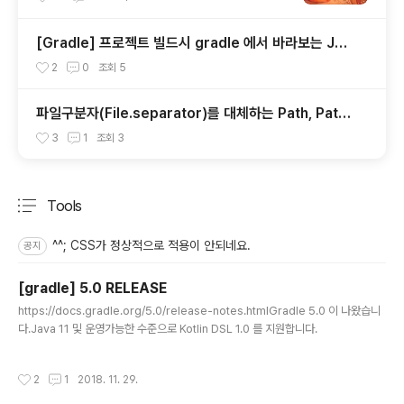
[Gradle] 프로젝트 빌드시 gradle 에서 바라보는 JAV
A_HOME 지정하기
2
0
조회
5
파일구분자(File.separator)를 대체하는 Path, Path
s 사용하기
3
1
조회
3
Tools
분류 전체보기
주요 글 목록
^^; CSS가 정상적으로 적용이 안되네요.
공지
[gradle] 5.0 RELEASE
글 내용
https://docs.gradle.org/5.0/release-notes.htmlGradle 5.0 이 나왔습니
다.Java 11 및 운영가능한 수준으로 Kotlin DSL 1.0 를 지원합니다.
작성시간
2
1
2018. 11. 29.