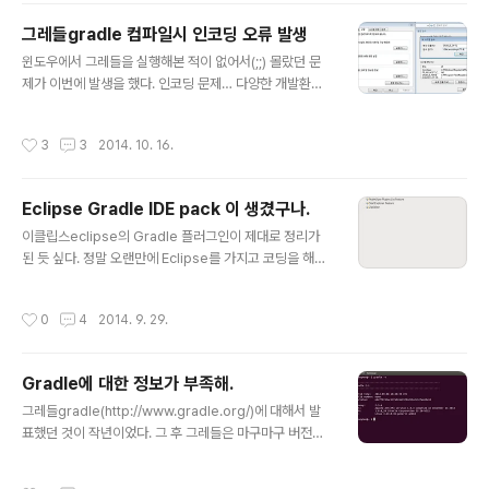
adlew.bat [task] 리눅스 및 OSX: gradlew$ ./gradlew [task] 프로젝트의 성
그레들gradle 컴파일시 인코딩 오류 발생
격에 맞춰 사용할 래..
글 내용
윈도우에서 그레들을 실행해본 적이 없어서(;;) 몰랐던 문
제가 이번에 발생을 했다. 인코딩 문제… 다양한 개발환경
을 가진 팀이 개발을 할떄도 신경써야 하는 부분이기도 하
다. 이클립스의 파일 인코딩을 ‘UTF-8’로 바꿨을 때도 이
작성시간
3
3
2014. 10. 16.
와 유사한 상황이 벌어지지 않을까 하는 생각이 들지만…
그건 그때 가서 살펴보도록 한다.그레들이 실행될 때, 운영
체제의 시스템설정들이 그대로 적용된다. 유닉스나 리눅스
Eclipse Gradle IDE pack 이 생겼구나.
에서는 UTF-8로 인코딩이 유지가 되니까 별 무리가 없지
글 내용
만, 윈도우는 MS949 인코딩 처리가 되기에 문제가 발생
이클립스eclipse의 Gradle 플러그인이 제대로 정리가
했다.발생한 문제는 다음과 같다.발생문제클래스 컴파일
된 듯 싶다. 정말 오랜만에 Eclipse를 가지고 코딩을 해볼
시 한글주석을 넣은 클래스들에서 아래의 메시지를 뿌리며
생각으로 그레들 플러그인을 설치하려고 이클립스 마켓플
컴파일이 진행되지 않았다.error: unmappable charac
레이스에서 그레들을 검색해보니 떡하니 Gradle IDE Pa
작성시간
0
4
2014. 9. 29.
ter for encodi..
ck을 제공하고 있다. 메이븐보다는 그레들을 이용한 빌드/
배포를 해보고 싶은 욕심을 품는다. 이클립스는 참 좋은 도
구다.
Gradle에 대한 정보가 부족해.
글 내용
그레들gradle(http://www.gradle.org/)에 대해서 발
표했던 것이 작년이었다. 그 후 그레들은 마구마구 버전업
을 하더니 2.1 버전이 나오는 상황에 이르렀다. 그러나 여
전히 국내에는 그레들보다는 메이븐이 강세를 이루고 있고
작성시간