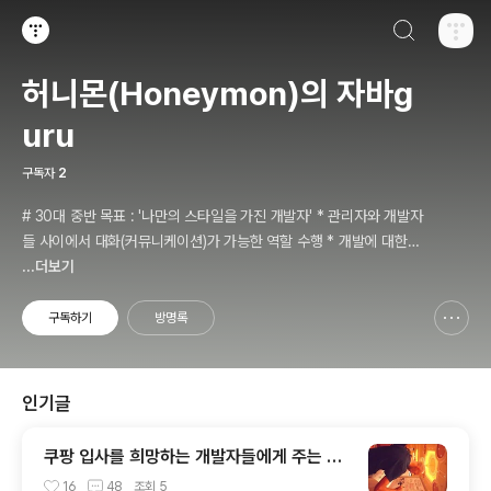
검색하기
티스토리
허니몬(Honeymon)의 자바g
uru
구독자
2
# 30대 중반 목표 : '나만의 스타일을 가진 개발자' * 관리자와 개발자
들 사이에서 대화(커뮤니케이션)가 가능한 역할 수행 * 개발에 대한
경험들을 체계적으로 관리(기록, 발표와 공유)하는 개발자라는 인식 *
...더보기
자바 관련 개발을 하는 사람이라면, 누구나 들려봤을법한 그런 개발관
련 파워블로거 를 목표로 블로그를 재편하려고 하는 중
구독하기
방명록
신고하기 레이어
열기
인기글
쿠팡 입사를 희망하는 개발자들에게 주는 약
간의 팁
16
48
조회
5