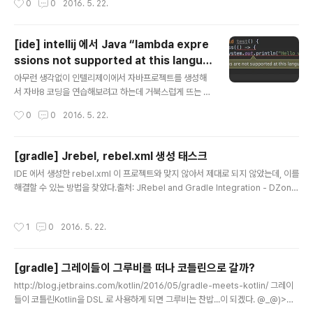
0
0
2016. 5. 22.
들이 벌어져서 나를 당황하도록 만든다.Table of Contents1. 문제발생2. 원인1.
문제발생@Entity 선언한 엔티티 객체를 생성한 후 테스트를 위해 실행하려는 순간
다음과 같은 문제가 발생한다.2016-05-22 21:02:21.993 INFO 11450 --- [
[ide] intellij 에서 Java “lambda expre
main] s.c.a.AnnotationConfigApplicationContext : Refreshing org.spri
ssions not supported at this langua
ngframework.context.annotation.Annotati..
글 내용
ge level” 표현이 뜰때
아무런 생각없이 인텔리제이에서 자바프로젝트를 생성해
서 자바8 코딩을 연습해보려고 하는데 거북스럽게 뜨는 빨
간줄들!!거기에 “lambda expressions not supporte
작성시간
0
0
2016. 5. 22.
d at this language level” 메시지가 뜬다. 'Project St
ructure' 창을 열어 'Project language level' 을 8에
맞춰도 위의 빨간줄과 팝업이 사라지질 않는다. 그러다가
[gradle] Jrebel, rebel.xml 생성 태스크
'설마?' 하는 마음에 'build.gradle' 을 열어보니 아래 항
글 내용
IDE 에서 생성한 rebel.xml 이 프로젝트와 맞지 않아서 제대로 되지 않았는데, 이를
목이 똬악!sourceCompatibility 는 자바소스를 컴파일
해결할 수 있는 방법을 찾았다.출처: JRebel and Gradle Integration - DZone
링하는데 사용할 자바버전을 지정하는 항목인데 인텔리제
build.gradle 에 아래 스크립트를 추가하면 war 태스크가 실행될 때 war 의존성
이에서 생성하는 템플릿의 버전이 1.5로 되어 있는 것을 발
을 걸어둔 generateRebel 가 호출되면서 build/resources/main 아래에rebl
견하지 못하고 프로젝트 설정부분에서만 깨작거리고 있었
작성시간
1
0
2016. 5. 22.
e.xml 이 생성된다. 프로젝트의 클래스패스와 웹경로의 항목들을 출력하는 특징을
는데...!! `..
가진다.이 태스크가 실행되기 위해서는 프로젝트에 war 플러그인이 설치되어 있어
야 한다. apply plugin: 'war' // 생략 task generateRebel (1) (2) 컴파일된 클
[gradle] 그레이들이 그루비를 떠나 코틀린으로 갈까?
래스 핫스와핑 변경된 설정파일 모니터링
글 내용
http://blog.jetbrains.com/kotlin/2016/05/gradle-meets-kotlin/ 그레이
들이 코틀린Kotlin을 DSL 로 사용하게 되면 그루비는 찬밥...이 되겠다. @_@)>그