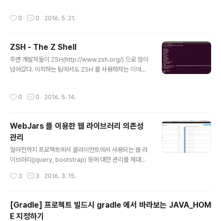
루비보다는 코틀린을 익혀야할 분위기가 무루 익어가고 있다.
작성시간
0
0
2016. 5. 21.
ZSH - The Z Shell
글 내용
주변 개발자들이 ZSH(http://www.zsh.org/) 으로 많이
넘어갔다. 이직하는 팀에서도 ZSH 를 사용하자는 이야기
에 오늘 설치를 진행한다.1. ZSH 설치1.1. 우분투$ sudo
apt install zsh1.2. 맥Mac$ brew install zsh2. oh-
작성시간
0
0
2016. 5. 14.
my-zsh 설치2.1. curlsh -c "$(curl -fsSL https://ra
w.githubusercontent.com/robbyrussell/oh-my-
zsh/master/tools/install.sh)"2.2. wgetsh -c "$(w
WebJars 를 이용한 웹 라이브러리 의존성
get https://raw.githubusercontent.com/robbyru
관리
ssell/oh-my-zsh/master/tools/install.sh -O -)"3.
글 내용
zsh 사용하도..
얼마전까지 프로젝트에서 클라이언트에서 사용되는 웹 라
이브러리(jquery, bootstrap) 등에 대한 관리를 제대로
하지 않았다. 화면 개발 및 적용을 다른이에게 맡기고 있었
작성시간
3
3
2016. 3. 15.
다가 고전적인 방식으로 웹 라이브러리 의존성을 그대로
프로젝트에 추가하여 버전관리시스템에 올라와있는 모습
을 보게 되었다. 이렇게 프로젝트의 버전관리에 포함된 웹
[Gradle] 프로젝트 빌드시 gradle 에서 바라보는 JAVA_HOM
라이브러리는 버전이 업그레이드되면 버전을 업글하기가
E 지정하기
쉽지 않다.이런 상황을 타개할 수 있는 방법으로 WebJar