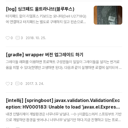
[log] 싱크패드 울트라나브(블루투스)
글 내용
터치패드 없이 리얼포스 키보드는 모니터(Dell U2718Q)
에 연결하고 터치패드는 별도로 구매하지 않고 왼손으로
터치패드를 사용했다.맥북이 절전모드였다거나 모니터가
꺼져있는 상태에서는 키보드 인식이 제대로 되지 않았고,
작성시간
0
3
2018. 10. 25.
마우스 커서를 움직이기 위해 왼손을 뻗어 터치패드를 조
작해야했고(키보드에서 손을 떼야 했...) 드래그를 위해서
는 종종 왼손으로 시프트키를 누르고 오른손을 교차해서
[gradle] wrapper 버전 업그레이드 하기
뻗어야 했다. 그런 불편함을 6개월 정도 감내하다가 '에잇
글 내용
못참겠다!' 하고 짜증을 부리면서 해결책을 모색했다. 회사
그레이들 래퍼를 이용하면 프로젝트 구성원들이 일일이 그레이들을 설치는 번거로
에서 지급한 맥북용 어댑터는 USB 포트가 하나였고, 키보
움을 피할 수 있다(한명만 고생하면 된다). 다음과 같이 실행하면 로컬에 설치되어 있
드와 마우스를 동시에 연결할 수 없었고, USB 허브를 이용
는 그레이들 버전을 기준으로 그레이들 래퍼가 설치된다.$ gradle wrapper $ ca
해봤는데 이 경우에도 맥북에서 제대로 인식하지 못해서
t gradle/wrapper/gradle-wrapper.properties #Fri Mar 24 21:30:00 K
작성시간
2
0
2017. 3. 24.
번번히 어댑터를 뺐다가 다시 꼽아야 했다..
ST 2017 distributionBase=GRADLE_USER_HOME distributionPath=wr
apper/dists zipStoreBase=GRADLE_USER_HOME zipStorePath=wra
pper/dists distributionUrl=https\://services.gradle.org/distributions/
[intellij] [springboot] javax.validation.ValidationExc
grad..
eption: HV000183: Unable to load 'javax.el.Expressi
글 내용
onFactory'
내겐 인텔리제이 개발환경은 너무너무 낯설다. ㅡ0-)이클립스에서 스프링부트 기반
으로 개발하던 환경을 벗어나니 너무너무 낯설기만 하다.지금 진행하고 있는 프로젝
트를 war 로 배포하려고 하면서 전과는 다른 개발방식 때문에 이런저런 새로운 상황
작성시간