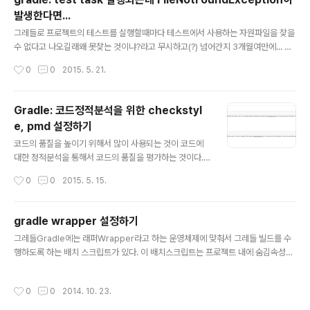
UP-TO-DATE:test UP-TO-DATE:check UP-TO-
발생한다면...
DATE:backend:compileJava UP-TO-DATE:back
글 내용
end:processResources UP-TO-DATE:backend:
그레들로 프로젝트의 테스트를 실행할때마다 테스트에서 사용하는 자원파일을 찾을
classes UP-TO-DATE:backend:compileTestJav
수 없다고 나오길래왜 못찾는 것이냐?라고 무시하고(?) 넘어간지 3개월여만에... 그
a UP..
레들 문서(https://docs.gradle.org/current/userguide/java_plugin.html)
작성시간
0
0
2015. 5. 21.
를 보면서 확인한지 30여분만에 문제를 발견.src/test/resource...src/test/res
ources였어야 했는데 말이지...!!! 크앙!! 결함이 발생하던 테스트들 수정하고 정상
동작하는 것 확인.그런데 말입니다. 왜 유닛테스트는 통과되었던거지??
Gradle: 코드정적분석을 위한 checkstyl
e, pmd 설정하기
글 내용
코드의 품질을 높이기 위해서 많이 사용되는 것이 코드에
대한 정적분석을 통해서 코드의 품질을 평가하는 것이다.
코드정적분석에 사용되는 도구로는 checkstyle, findbu
작성시간
0
0
2015. 5. 15.
gs, PMD 등 이 있다. 그레들gradle에 checkstyle, PM
를 추가하는 방법을 설명한다.1. checkstyle1.1. 사용방법
1.1.1. gradle's checkstyle 플러그인 추가apply plugi
gradle wrapper 설정하기
nd: 'checkstyle'build.gradle 파일에 플러그인을 추가
글 내용
그레들Gradle에는 래퍼Wrapper라고 하는 운영체제에 맞춰서 그레들 빌드를 수
한다.1.1.2. checkstyle.xml 작성google checkstyle.
행하도록 하는 배치 스크립트가 있다. 이 배치스크립트는 프로젝트 내에 숨김속성을
xml 을 복사1.1.3. build.gradle 파일에 checkstyle 태
가지고 있는 gradle-wrapper.jar 를 이용해서project ├── build.gradle ├─
스크를 정의한다.checkstyle { ignoreFailures = true
─ gradle │ └── wrapper │ ├── gradle-wrapper.jar │ └── gradle-wr
//..
작성시간
0
0
2014. 10. 23.
apper.properties ├── gradlew ├── gradlew.bat ├── settings.gradl
e 운영체제에 적절한 배치 스크립트를 실행하도록 한다.윈도우: gradlew.bat> gr