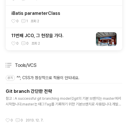
iBatis parameterClass
0
1
조회
2
11번째 JCO, 그 현장을 가다.
0
0
조회
2
Tools/VCS
분류 전체보기
주요 글 목록
^^; CSS가 정상적으로 적용이 안되네요.
공지
Git branch 간단한 전략
글 내용
참고 : A successful git branching model깃git의 기본 브랜치는 master에서
시작합니다.master는 태그Tag를 기록하기 위한 기본브랜치로 사용됩니다.개발을
위해서는 develop 브랜치를 생성합니다.개발자들이 실제로 소스코드를 공유하는
브랜치가 됩니다.//master 브랜치에서 develop 브랜치를 생성합니다. (master)
작성시간
0
0
2013. 12. 7.
$ git checkout -b develop (develop)$ 소스코드를 push하기 전에 하는 기
본적인 동작방식은 다음과 같습니다.소스코드를 스태징 상태로 변경(develop)$ g