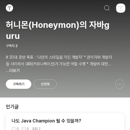
검색하기
티스토리
허니몬(Honeymon)의 자바g
uru
구독자
2
# 30대 중반 목표 : '나만의 스타일을 가진 개발자' * 관리자와 개발자
들 사이에서 대화(커뮤니케이션)가 가능한 역할 수행 * 개발에 대한
경험들을 체계적으로 관리(기록, 발표와 공유)하는 개발자라는 인식 *
...더보기
자바 관련 개발을 하는 사람이라면, 누구나 들려봤을법한 그런 개발관
련 파워블로거 를 목표로 블로그를 재편하려고 하는 중
구독하기
방명록
신고하기 레이어
열기
인기글
나도 Java Champion 될 수 있을까?
0
0
조회
2