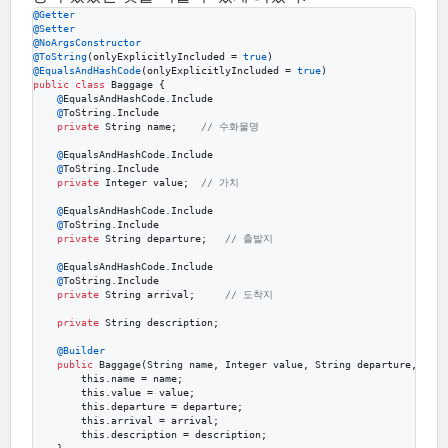
@
Getter
@
Setter
@
NoArgsConstructor
@
ToString
(
onlyExplicitlyIncluded
 = 
true
@
EqualsAndHashCode
(
onlyExplicitlyIncluded
 = 
true
public
class
Baggage
 {

@
EqualsAndHashCode
.
Include
@
ToString
.
Include
private
String
name
;    
// 수화물명
@
EqualsAndHashCode
.
Include
@
ToString
.
Include
private
Integer
value
;  
// 가치
@
EqualsAndHashCode
.
Include
@
ToString
.
Include
private
String
departure
;   
// 출발지
@
EqualsAndHashCode
.
Include
@
ToString
.
Include
private
String
arrival
;     
// 도착지
private
String
description
;

@
Builder
public
Baggage
(
String
name
, 
Integer
value
, 
String
departure
, 
Stri
this
.
name
 = 
name
;

this
.
value
 = 
value
;

this
.
departure
 = 
departure
;

this
.
arrival
 = 
arrival
;

this
.
description
 = 
description
;
