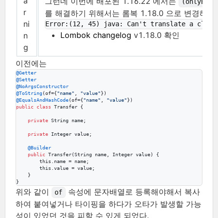
a
그런데 이번에 배포된 1.16.22 에서는
(onlyExpl
r
를 해결하기 위해서는 롬복 1.18.0 으로 변경해야 
ni
Error:(12, 45) java: Can't translate a class
Lombok changelog
v1.18.0 확인
n
g
이전에는
@
Getter
@
Setter
@
NoArgsConstructor
@
ToString
(
of
={
"name"
, 
"value"
@
EqualsAndHashCode
(
of
={
"name"
, 
"value"
public
class
Transfer
 {

private
String
name
;

private
Integer
value
;

@
Builder
public
Transfer
(
String
name
, 
Integer
value
) {

this
.
name
 = 
name
;

this
.
value
 = 
value
;

    }

}
위와 같이
속성에 문자배열로 등록해야해서 복사
of
하여 붙여넣거나 타이핑을 하다가 오타가 발생할 가능
성이 있었던 것을 피할 수 있게 되었다.