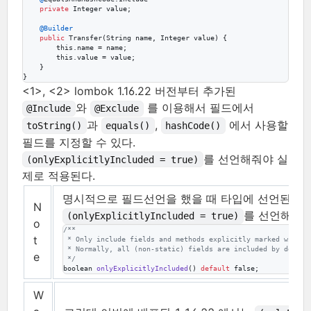
private
Integer
value
;

@
Builder
public
Transfer
(
String
name
, 
Integer
value
) {

this
.
name
 = 
name
;

this
.
value
 = 
value
;

    }

}
<1>, <2> lombok 1.16.22 버전부터 추가된
와
를 이용해서 필드에서
@Include
@Exclude
과
,
에서 사용할
toString()
equals()
hashCode()
필드를 지정할 수 있다.
를 선언해줘야 실
(onlyExplicitlyIncluded = true)
제로 적용된다.
명시적으로 필드선언을 했을 때 타입에 선언된 부
N
를 선언해야 
(onlyExplicitlyIncluded = true)
o
/**
t
 * Only include fields and methods explicitly marked with {
 * Normally, all (non-static) fields are included by defaul
e
 */
boolean
onlyExplicitlyIncluded
() 
default
false
;
W