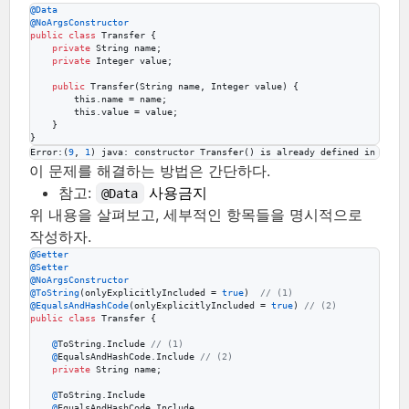
@
Data
@
NoArgsConstructor
public
class
Transfer
 {

private
String
name
;

private
Integer
value
;

public
Transfer
(
String
name
, 
Integer
value
) {

this
.
name
 = 
name
;

this
.
value
 = 
value
;

    }

}
Error
:(
9
, 
1
) 
java
: 
constructor
Transfer
() 
is
already
defined
in
class
이 문제를 해결하는 방법은 간단하다.
참고:
사용금지
@Data
위 내용을 살펴보고, 세부적인 항목들을 명시적으로
작성하자.
@
Getter
@
Setter
@
NoArgsConstructor
@
ToString
(
onlyExplicitlyIncluded
 = 
true
)  
// (1)
@
EqualsAndHashCode
(
onlyExplicitlyIncluded
 = 
true
) 
// (2)
public
class
Transfer
 {

@
ToString
.
Include
// (1)
@
EqualsAndHashCode
.
Include
// (2)
private
String
name
;

@
ToString
.
Include
@
EqualsAndHashCode
.
Include