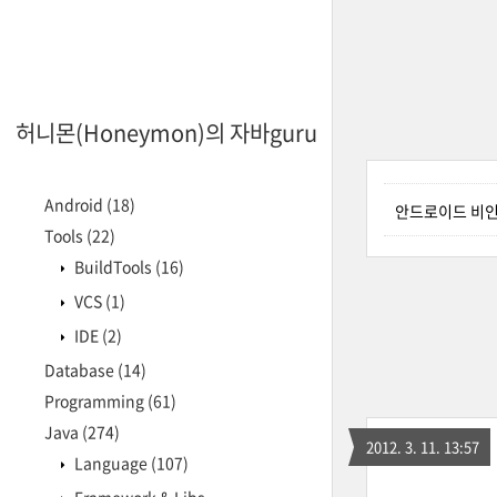
허니몬(Honeymon)의 자바guru
Android
(18)
안드로이드 비인
Tools
(22)
BuildTools
(16)
VCS
(1)
IDE
(2)
Database
(14)
Programming
(61)
Java
(274)
2012. 3. 11. 13:57
Language
(107)