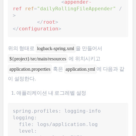
<
appender-
ref
ref
=
"
dailyRollingFileAppender
"
/
>
</
root
>
</
configuration
>
위의 형태로
을 만들어서
logback-spring.xml
에 위치시키고
${project}/src/main/resources
혹은
에 다음과 같
application.properties
application.yml
이 설정한다.
애플리케이션 내 로그레벨 설정
spring.profiles: logging-info
logging:
file: logs/application.log
  level: