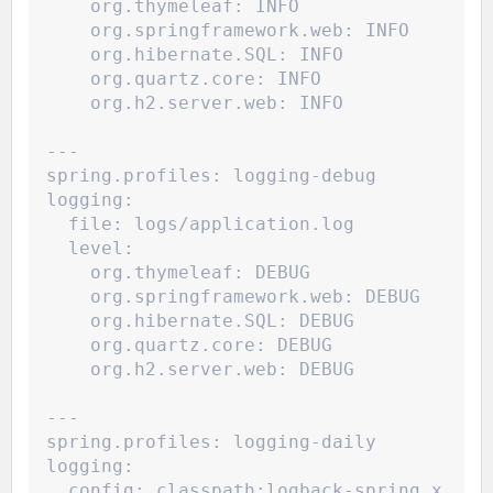
org.thymeleaf: INFO
    org.springframework.web: INFO
    org.hibernate.SQL: INFO
    org.quartz.core: INFO
    org.h2.server.web: INFO
---
spring.profiles: logging-debug
logging:
file: logs/application.log
  level:
org.thymeleaf: DEBUG
    org.springframework.web: DEBUG
    org.hibernate.SQL: DEBUG
    org.quartz.core: DEBUG
    org.h2.server.web: DEBUG
---
spring.profiles: logging-daily
logging:
config: classpath:logback-spring.x