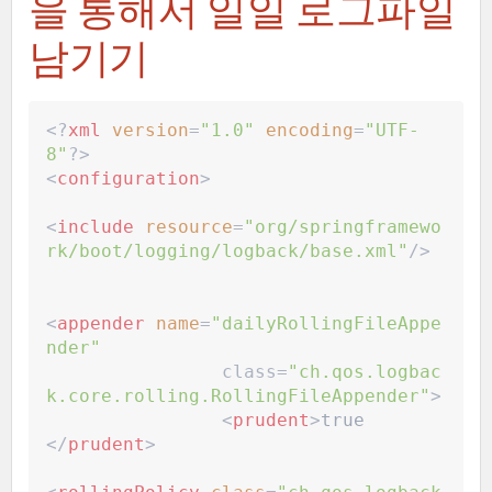
을 통해서 일일 로그파일
남기기
<?
xml
 version
=
"
1.0
"
 encoding
=
"
UTF-
8
"
?>
<
configuration
>
<
include
resource
=
"
org/springframewo
rk/boot/logging/logback/base.xml
"
/>
<
appender
name
=
"
dailyRollingFileAppe
nder
"
		class=
"
ch.qos.logbac
k.core.rolling.RollingFileAppender
"
>
<
prudent
>
true
</
prudent
>