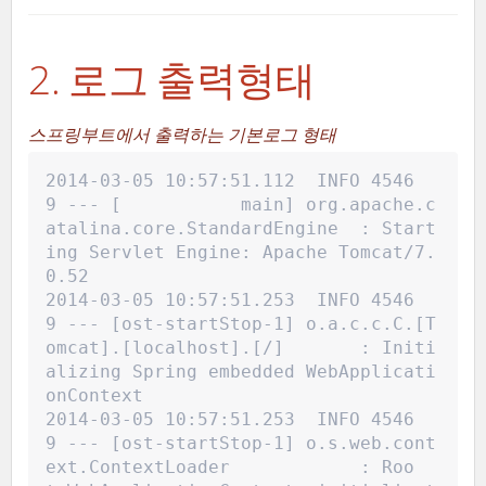
2. 로그 출력형태
스프링부트에서 출력하는 기본로그 형태
2014-03-05 10:57:51.112  INFO 4546
9 --- [           main] org.apache.c
atalina.core.StandardEngine  : Start
ing Servlet Engine: Apache Tomcat/7.
0.52
2014-03-05 10:57:51.253  INFO 4546
9 --- [ost-startStop-1] o.a.c.c.C.[T
omcat].[localhost].[/]       : Initi
alizing Spring embedded WebApplicati
onContext
2014-03-05 10:57:51.253  INFO 4546
9 --- [ost-startStop-1] o.s.web.cont
ext.ContextLoader            : Roo