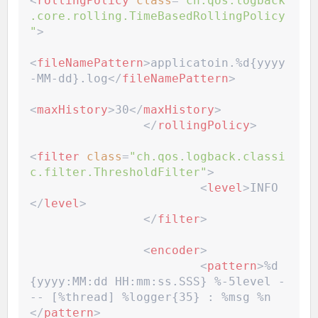
<
rollingPolicy
class
=
"
ch.qos.logback
.core.rolling.TimeBasedRollingPolicy
"
>
<
fileNamePattern
>
applicatoin.%d{yyyy
-MM-dd}.log
</
fileNamePattern
>
<
maxHistory
>
30
</
maxHistory
>
</
rollingPolicy
>
<
filter
class
=
"
ch.qos.logback.classi
c.filter.ThresholdFilter
"
>
<
level
>
INFO
</
level
>
</
filter
>
<
encoder
>
<
pattern
>
%d
{yyyy:MM:dd HH:mm:ss.SSS} %-5level -
-- [%thread] %logger{35} : %msg %n
</
pattern
>