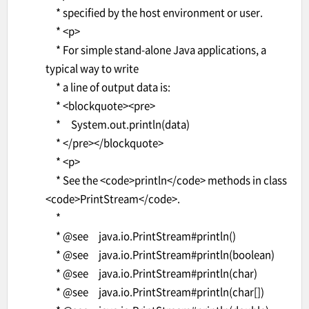
* specified by the host environment or user.
* <p>
* For simple stand-alone Java applications, a
typical way to write
* a line of output data is:
* <blockquote><pre>
* System.out.println(data)
* </pre></blockquote>
* <p>
* See the <code>println</code> methods in class
<code>PrintStream</code>.
*
* @see java.io.PrintStream#println()
* @see java.io.PrintStream#println(boolean)
* @see java.io.PrintStream#println(char)
* @see java.io.PrintStream#println(char[])