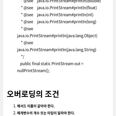
* @see java.io.PrintStream#println(double)
* @see java.io.PrintStream#println(float)
* @see java.io.PrintStream#println(int)
* @see java.io.PrintStream#println(long)
* @see
java.io.PrintStream#println(java.lang.Object)
* @see
java.io.PrintStream#println(java.lang.String)
*/
public final static PrintStream out =
nullPrintStream();
오버로딩의 조건
메서드 이름이 같아야 한다.
매개변수의 개수 또는 타입이 달라야 한다.