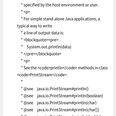
* specified by the host environment or user.
* <p>
* For simple stand-alone Java applications, a
typical way to write
* a line of output data is:
* <blockquote><pre>
* System.out.println(data)
* </pre></blockquote>
* <p>
* See the <code>println</code> methods in class
<code>PrintStream</code>.
*
* @see java.io.PrintStream#println()
* @see java.io.PrintStream#println(boolean)
* @see java.io.PrintStream#println(char)
* @see java.io.PrintStream#println(char[])