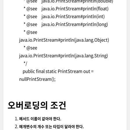
* @see java.io.PrintStream#println(double)
* @see java.io.PrintStream#println(float)
* @see java.io.PrintStream#println(int)
* @see java.io.PrintStream#println(long)
* @see
java.io.PrintStream#println(java.lang.Object)
* @see
java.io.PrintStream#println(java.lang.String)
*/
public final static PrintStream out =
nullPrintStream();
오버로딩의 조건
메서드 이름이 같아야 한다.
매개변수의 개수 또는 타입이 달라야 한다.