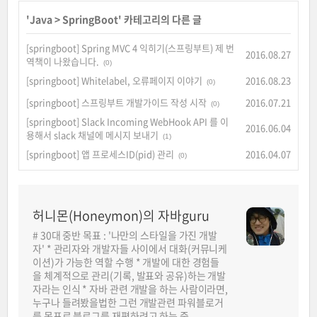
'
Java
>
SpringBoot
' 카테고리의 다른 글
[springboot] Spring MVC 4 익히기(스프링부트) 제 번
2016.08.27
역책이 나왔습니다.
(0)
[springboot] Whitelabel, 오류페이지 이야기
2016.08.23
(0)
[springboot] 스프링부트 개발가이드 작성 시작
2016.07.21
(0)
[springboot] Slack Incoming WebHook API 를 이
2016.06.04
용해서 slack 채널에 메시지 보내기
(1)
[springboot] 앱 프로세스ID(pid) 관리
2016.04.07
(0)
허니몬(Honeymon)의 자바guru
# 30대 중반 목표 : '나만의 스타일을 가진 개발
자' * 관리자와 개발자들 사이에서 대화(커뮤니케
이션)가 가능한 역할 수행 * 개발에 대한 경험들
을 체계적으로 관리(기록, 발표와 공유)하는 개발
자라는 인식 * 자바 관련 개발을 하는 사람이라면,
누구나 들려봤을법한 그런 개발관련 파워블로거
를 목표로 블로그를 재편하려고 하는 중