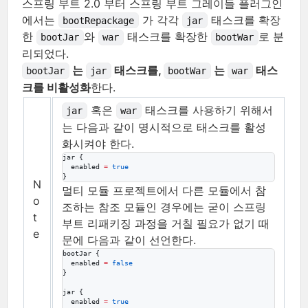
스프링 부트 2.0 부터 스프링 부트 그레이들 플러그인
에서는
가 각각
태스크를 확장
bootRepackage
jar
한
와
태스크를 확장한
로 분
bootJar
war
bootWar
리되었다.
는
태스크를,
는
태스
bootJar
jar
bootWar
war
크를 비활성화
한다.
혹은
태스크를 사용하기 위해서
jar
war
는 다음과 같이 명시적으로 태스크를 활성
화시켜야 한다.
jar {

  enabled 
=
true
}
N
멀티 모듈 프로젝트에서 다른 모듈에서 참
o
조하는 참조 모듈인 경우에는 굳이 스프링
t
부트 리패키징 과정을 거칠 필요가 없기 때
e
문에 다음과 같이 선언한다.
bootJar {

  enabled 
=
false
}

jar {

  enabled 
=
true