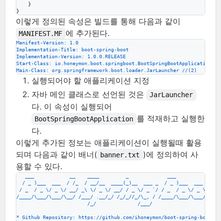
    }

}
이렇게 정의된 속성은 빌드를 통해 다음과 같이
에 추가된다.
MANIFEST.MF
Manifest-Version: 1.0
Implementation-Title: boot-spring-boot
Implementation-Version: 1.0.0.RELEASE
Start-Class: io.honeymon.boot.springboot.BootSpringBootApplication //
Main-Class: org.springframework.boot.loader.JarLauncher //(2)
실행되어야 할 애플리케이션 지정
자바 메인 클래스로 선언된 것은
JarLauncher
다. 이 속성이 실행되어
를 적재하고 실행한
BootSpringBootApplication
다.
이렇게 추가된 정보는 애플리케이션이 실행될때 활용
되며 다음과 같이 배너(
)에 정의하여 사
banner.txt
용할 수 있다.
   ___            __    ____         _             ___            __
  / _ )___  ___  / /_  / __/__  ____(_)__  ___ _  / _ )___  ___  / /_
 / _  / _ \/ _ \/ __/ _\ \/ _ \/ __/ / _ \/ _ `/ / _  / _ \/ _ \/ __/
/____/\___/\___/\__/ /___/ .__/_/ /_/_//_/\_, / /____/\___/\___/\__/
                        /_/              /___/
* Github Repository: https://github.com/ihoneymon/boot-spring-boot