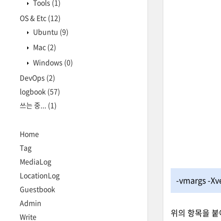
Tools
(1)
OS & Etc
(12)
Ubuntu
(9)
Mac
(2)
Windows
(0)
DevOps
(2)
logbook
(57)
쓰는 중...
(1)
Home
Tag
MediaLog
LocationLog
-vmargs -X
Guestbook
Admin
위의 항목을 붙
Write