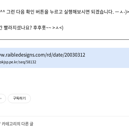
 ^^ 그런 다음 확인 버튼을 누르고 실행해보시면 되겠습니다. ㅡㅅ-)
간 빨라지셨나요? 후후훗~~ >ㅅ<)
ww.raibledesigns.com/rd/date/20030312
okjsp.pe.kr/seq/58132
구독하기
' 카테고리의 다른 글