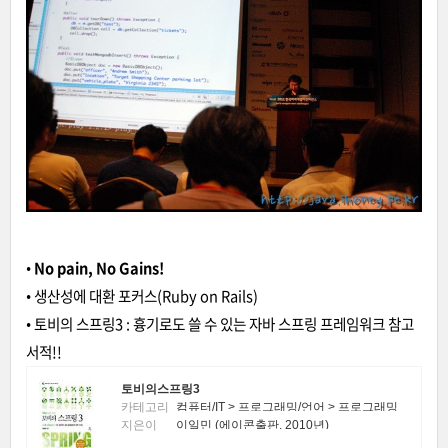
•
No pain, No Gains!
• 생산성에 대환 포커스(Ruby on Rails)
• 토비의 스프링3 : 흉기로도 쓸 수 있는 자바 스프링 프레임워크 참고
서적!!
토비의스프링3
카테고리
컴퓨터/IT > 프로그래밍/언어 > 프로그래밍
지은이
일반
이일민 (에이콘출판, 2010년)