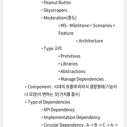
‣ Peanut Butter
‣ Skyscrapers
‣ Moderation(중도)
• MS : MileStone = Scenarios +
Feature
∘ Architecture
‣ Type 고려
• Primitives
• Libraries
• Abstractions
• Manage Dependencies
∘ Component : 시대의 흐름에 따라서 결합형태(기능이
나 모양)이 변하는 것(가치를 흡수)
∘ Type of Dependencies
‣ API Dependency
‣ Implementation Dependency
‣ Circular Dependency : A -> B -> C -> A ->