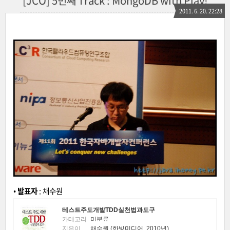
[JCO] 5번째 Track : MongoDB with Play!
2011. 6. 20. 22:28
•
발표자
: 채수원
테스트주도개발TDD실천법과도구
카테고리
미분류
지은이
채수원 (한빛미디어, 2010년)