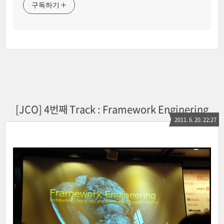
구독하기
[JCO] 4번째 Track : Framework Enginering
2011. 6. 20. 22:27