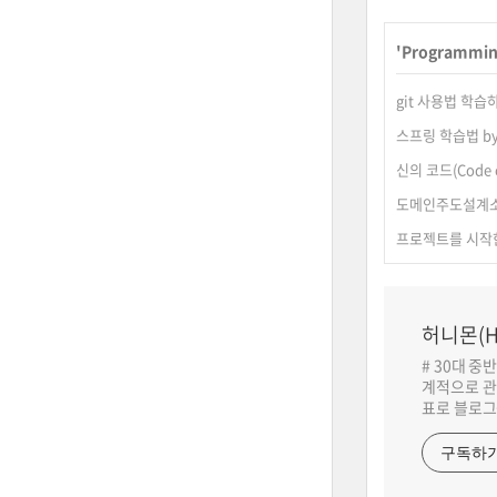
'
Programmi
git 사용법 학습하기 
스프링 학습법 by 
신의 코드(Code o
도메인주도설계
프로젝트를 시작한
허니몬(H
# 30대 중
계적으로 관
표로 블로그
구독하