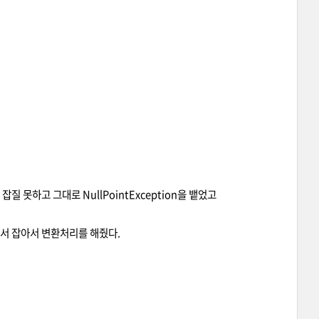
 잡질 못하고 그대로 NullPointException을 뱉었고
넌트에서 잡아서 변환처리를 해줬다.