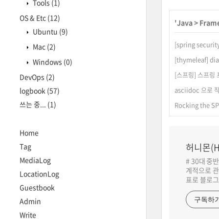
Tools
(1)
OS & Etc
(12)
'
Java
>
Frame
Ubuntu
(9)
[spring sec
Mac
(2)
[thymeleaf] d
Windows
(0)
[스프링] 스프링 
DevOps
(2)
asciidoc 으
logbook
(57)
쓰는 중...
(1)
Rocking the 
Home
허니몬(H
Tag
MediaLog
# 30대 중
계적으로 관
LocationLog
표로 블로그
Guestbook
구독하
Admin
Write