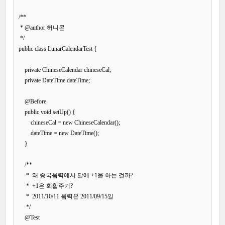
/**

 * @author 허니몬

 */

public class LunarCalendarTest {

    private ChineseCalendar chineseCal;

    private DateTime dateTime;

    @Before

    public void setUp() {

        chineseCal = new ChineseCalendar();

        dateTime = new DateTime();

    }

    /**

     *  왜 중국음력에서 달에 +1을 하는 걸까?

     *  +1은 회합주기?

     *  2011/10/11 음력은 2011/09/15일

     */

    @Test
