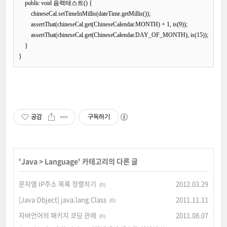
    public void 음력테스트() {

        chineseCal.setTimeInMillis(dateTime.getMillis());

        assertThat(chineseCal.get(ChineseCalendar.MONTH) + 1, is(9));

        assertThat(chineseCal.get(ChineseCalendar.DAY_OF_MONTH), is(15));

    }

공감
구독하기
'
Java
>
Language
' 카테고리의 다른 글
문자열 IP주소 목록 정렬하기
2012.03.29
(0)
[Java Object] java.lang.Class
2011.11.11
(0)
자바언어의 패키지 코딩 관례
2011.08.07
(0)