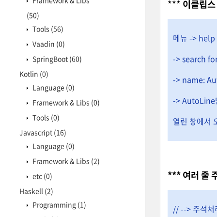
Framework & Libs
***
이클립스 
(50)
Tools
(56)
메뉴 -> help 
Vaadin
(0)
-> search fo
SpringBoot
(60)
Kotlin
(0)
-> name: Aut
Language
(0)
-> AutoLi
Framework & Libs
(0)
Tools
(0)
열린 창에서 오
Javascript
(16)
Language
(0)
Framework & Libs
(2)
*** 여러 줄 
etc
(0)
Haskell
(2)
Programming
(1)
// --> 주석처