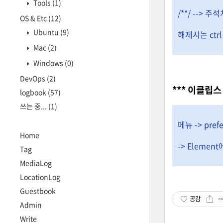
Tools
(1)
/**/ --> 주석
OS & Etc
(12)
Ubuntu
(9)
해제시는 ctrl +
Mac
(2)
Windows
(0)
DevOps
(2)
*** 이클립스
logbook
(57)
쓰는 중...
(1)
메뉴 -> prefer
Home
-> Elemen
Tag
MediaLog
LocationLog
Guestbook
공감
Admin
Write