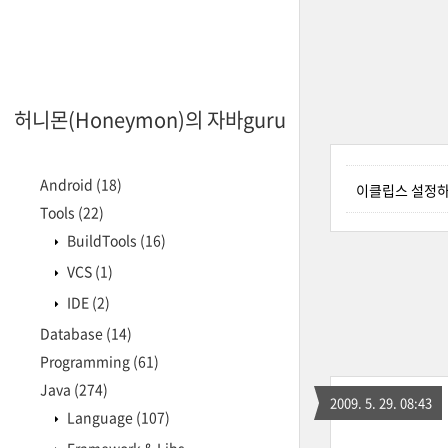
허니몬(Honeymon)의 자바guru
Android
(18)
이클립스 설정
Tools
(22)
BuildTools
(16)
VCS
(1)
IDE
(2)
Database
(14)
Programming
(61)
Java
(274)
2009. 5. 29. 08:43
Language
(107)