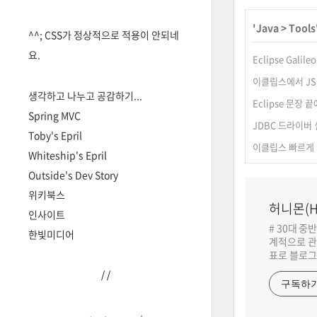
'
Java
>
Tools
^^; CSS가 정상적으로 적용이 안되네
요.
Eclipse Galile
이클립스에서 JS
생각하고 나누고 공감하기...
Eclipse 문장
Spring MVC
JDBC 드라이버
Toby's Epril
이클립스 빠르게
Whiteship's Epril
Outside's Dev Story
위키북스
허니몬(H
인사이트
# 30대 중
한빛미디어
계적으로 관
표로 블로그
/
/
구독하