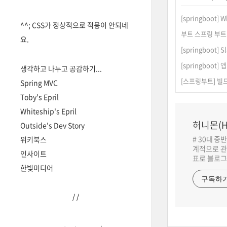
[springboot]
^^; CSS가 정상적으로 적용이 안되네
부트 스프링 부트(B
요.
[springboot]
[springboot]
생각하고 나누고 공감하기...
[스프링부트] 빌
Spring MVC
Toby's Epril
Whiteship's Epril
허니몬(H
Outside's Dev Story
# 30대 중
위키북스
계적으로 관
인사이트
표로 블로그
한빛미디어
구독하
/
/