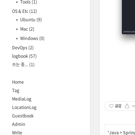
Tools
(1)
OS & Etc
(12)
Ubuntu
(9)
Mac
(2)
Windows
(0)
DevOps
(2)
logbook
(57)
쓰는 중...
(1)
Home
Tag
MediaLog
공감
LocationLog
Guestbook
Admin
Write
'
Java
>
Sprin