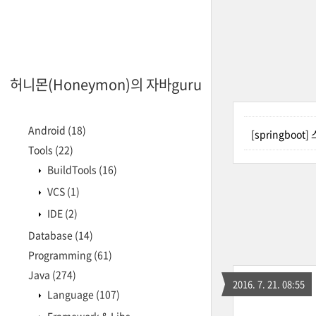
허니몬(Honeymon)의 자바guru
Android
(18)
[springboo
Tools
(22)
BuildTools
(16)
VCS
(1)
IDE
(2)
Database
(14)
Programming
(61)
Java
(274)
2016. 7. 21. 08:55
Language
(107)