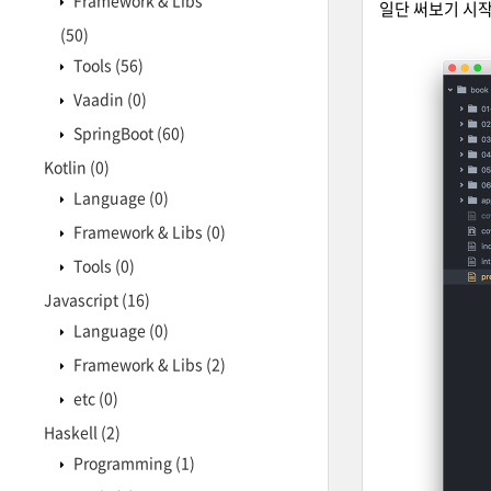
Framework & Libs
일단 써보기 시작
(50)
Tools
(56)
Vaadin
(0)
SpringBoot
(60)
Kotlin
(0)
Language
(0)
Framework & Libs
(0)
Tools
(0)
Javascript
(16)
Language
(0)
Framework & Libs
(2)
etc
(0)
Haskell
(2)
Programming
(1)