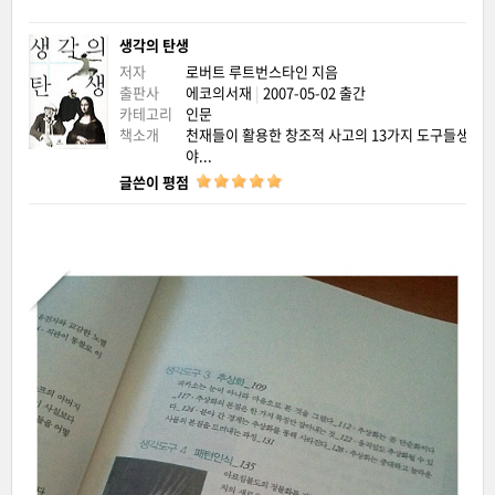
생각의 탄생
저자
로버트 루트번스타인
지음
출판사
에코의서재
|
2007-05-02 출간
카테고리
인문
책소개
천재들이 활용한 창조적 사고의 13가지 도구들생각의
야...
글쓴이 평점