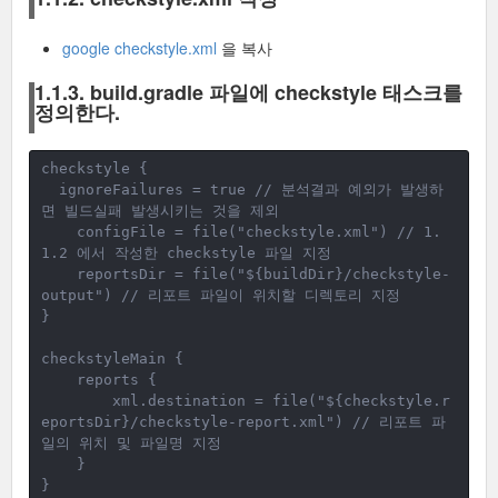
google checkstyle.xml
을 복사
1.1.3. build.gradle 파일에 checkstyle 태스크를
정의한다.
checkstyle {
ignoreFailures = true // 분석결과 예외가 발생하
면 빌드실패 발생시키는 것을 제외
configFile = file("checkstyle.xml") // 1.
1.2 에서 작성한 checkstyle 파일 지정
    reportsDir = file("${buildDir}/checkstyle-
output") // 리포트 파일이 위치할 디렉토리 지정
}
checkstyleMain {
reports {
xml.destination = file("${checkstyle.r
eportsDir}/checkstyle-report.xml") // 리포트 파
일의 위치 및 파일명 지정
}
}