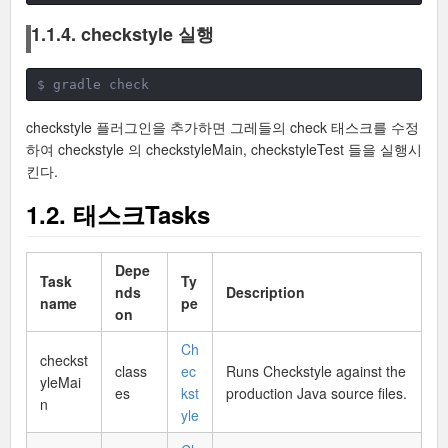
1.1.4. checkstyle 실행
$ gradle check
checkstyle 플러그인을 추가하면 그레들의 check 태스크를 수정
하여 checkstyle 의 checkstyleMain, checkstyleTest 들을 실행시
킨다.
1.2. 태스크Tasks
Depe
Task
Ty
nds
Description
name
pe
on
Ch
checkst
class
ec
Runs Checkstyle against the
yleMai
es
kst
production Java source files.
n
yle