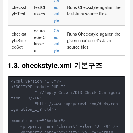
Ch
checkst
testCl
ec
Runs Checkstyle against the
yleTest
asses
kst
test Java source files.
yle
sourc
Ch
checkst
Runs Checkstyle against the
eSetC
ec
yleSour
given source set's Java
lasse
kst
ceSet
source files.
s
yle
1.3. checkstyle.xml 기본구조
<?xml version="1.0"?>
<!DOCTYPE module PUBLIC
"-//Puppy Crawl//DTD Check Configura
tion 1.3//EN"
          "
http://www.puppycrawl.com/dtds/conf
iguration_1_3.dtd
">
<module name="Checker">
<property name="charset" value="UTF-8" />
    <property name="severity" value="warnin