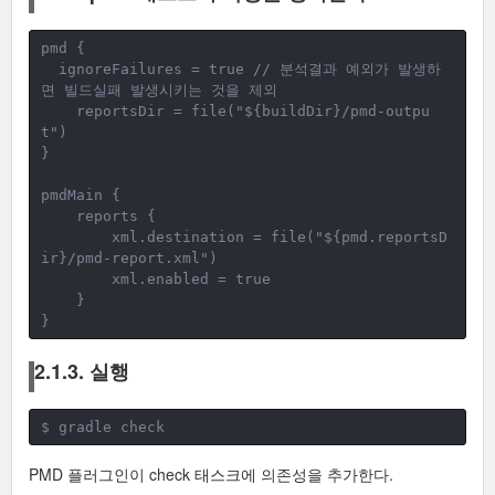
pmd {
ignoreFailures = true // 분석결과 예외가 발생하
면 빌드실패 발생시키는 것을 제외
reportsDir = file("${buildDir}/pmd-outpu
t")
}
pmdMain {
reports {
xml.destination = file("${pmd.reportsD
ir}/pmd-report.xml")
        xml.enabled = true
}
}
2.1.3. 실행
$ gradle check
PMD 플러그인이 check 태스크에 의존성을 추가한다.