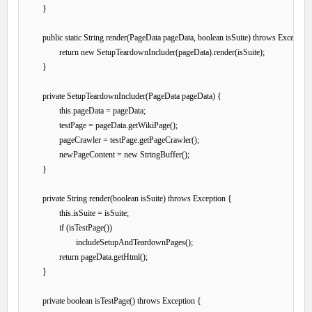
	}

	public static String render(PageData pageData, boolean isSuite) throws Exception {

		return new SetupTeardownIncluder(pageData).render(isSuite);

	}

	private SetupTeardownIncluder(PageData pageData) {

		this.pageData = pageData;

		testPage = pageData.getWikiPage();

		pageCrawler = testPage.getPageCrawler();

		newPageContent = new StringBuffer();

	}

	private String render(boolean isSuite) throws Exception {

		this.isSuite = isSuite;

		if (isTestPage())

			includeSetupAndTeardownPages();

		return pageData.getHtml();

	}

	private boolean isTestPage() throws Exception {
