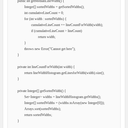
	public int getMedianLineWidth() {

		Integer[] sortedWidths = getSortedWidths();

		int cumulativeLineCount = 0;

		for (int width : sortedWidths) {

			cumulativeLineCount += lineCountForWidth(width);

			if (cumulativeLineCount > lineCount)

				return width;			

		}

		throws new Error("Cannot get here");

	}

	private int lineCountForWidth(int width) {

		return lineWidthHistogram.getLinesforWidth(width).size();

	}

	private Integer[] getSortedWidth() {

		Set<Integer> widths = lineWidthHistogram.getWidths();

		Integer[] sortedWidths = (widths.toArray(new Integer[0]));

		Arrays.sort(sortedWidths);

		return sortedWidths;

	}
