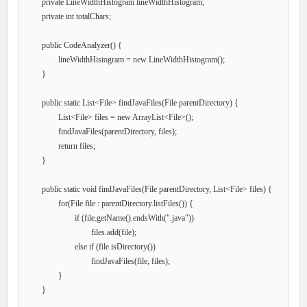
	private LineWidthHistogram lineWidthHistogram;

	private int totalChars;

	public CodeAnalyzer() {

		lineWidthHistogram = new LineWidthHistogram();

	}

	public static List<File> findJavaFiles(File parentDirectory) {

		List<File> files = new ArrayList<File>();

		findJavaFiles(parentDirectory, files);

		return files;

	}

	public static void findJavaFiles(File parentDirectory, List<File> files) {

		for(File file : parentDirectory.listFiles()) {

			if (file.getName().endsWith(".java"))

				files.add(file);

			else if (file.isDirectory())

				findJavaFiles(file, files);

		}

	}
