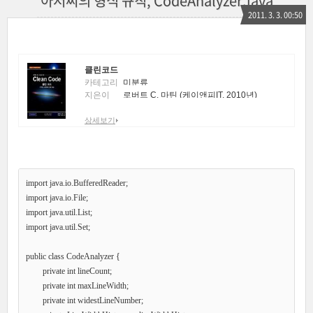
아저씨의 형식 규칙, CodeAnalyzer.java
2011. 3. 3. 00:50
클린코드
카테고리
미분류
지은이
로버트 C. 마틴 (케이앤피IT, 2010년)
상세보기
import java.io.BufferedReader;

import java.io.File;

import java.util.List;

import java.util.Set;

public class CodeAnalyzer {

	private int lineCount;

	private int maxLineWidth;

	private int widestLineNumber;
