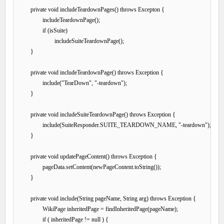
	private void includeTeardownPages() throws Excepton {

		includeTeardownPage();

		if (isSuite)

			includeSuiteTeardownPage();

	}

	private void includeTeardownPage() throws Exception {

		include("TearDown", "-teardown");

	}

	private void includeSuiteTeardownPage() throws Exception {

		include(SuiteResponder.SUITE_TEARDOWN_NAME, "-teardown");

	}

	private void updatePageContent() throws Exception {

		pageData.setContent(newPageContent.toString());

	}

	private void include(String pageName, String arg) throws Exception {

		WikiPage inheritedPage = findInheritedPage(pageName);

		if ( inheritedPage != null ) {
