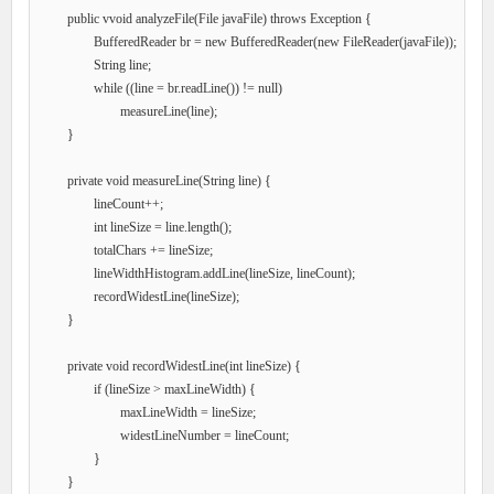
	public vvoid analyzeFile(File javaFile) throws Exception {

		BufferedReader br = new BufferedReader(new FileReader(javaFile));

		String line;

		while ((line = br.readLine()) != null)

			measureLine(line);

	}

	private void measureLine(String line) {

		lineCount++;

		int lineSize = line.length();

		totalChars += lineSize;

		lineWidthHistogram.addLine(lineSize, lineCount);

		recordWidestLine(lineSize);

	}

	private void recordWidestLine(int lineSize) {

		if (lineSize > maxLineWidth) {

			maxLineWidth = lineSize;

			widestLineNumber = lineCount;

		}

	}
