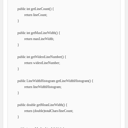
	public int getLineCount() {

		return lineCount;

	}

	public int getMaxLineWidth() {

		return maxLineWidth;

	}

	public int getWidestLineNumber() {

		return widestLineNumber;

	}

	public LineWidthHistogram getLineWidthHistogram() {

		return lineWidthHistogram;

	}

	public double getMeanLineWidth() {

		return (double)totalChars/lineCount;

	}
