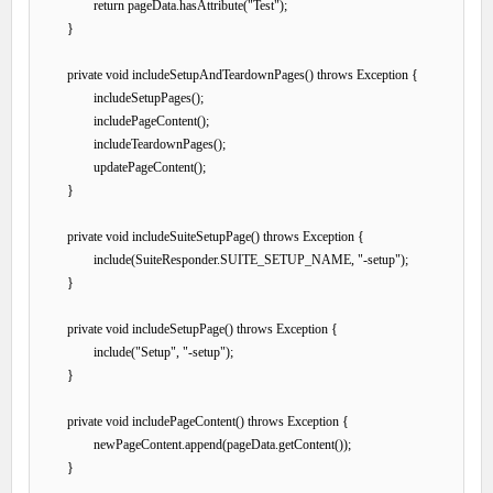
		return pageData.hasAttribute("Test");

	}

	private void includeSetupAndTeardownPages() throws Exception {

		includeSetupPages();

		includePageContent();

		includeTeardownPages();

		updatePageContent();

	}

	private void includeSuiteSetupPage() throws Exception {

		include(SuiteResponder.SUITE_SETUP_NAME, "-setup");		

	}

	private void includeSetupPage() throws Exception {

		include("Setup", "-setup");		

	}

	private void includePageContent() throws Exception {

		newPageContent.append(pageData.getContent());

	}
