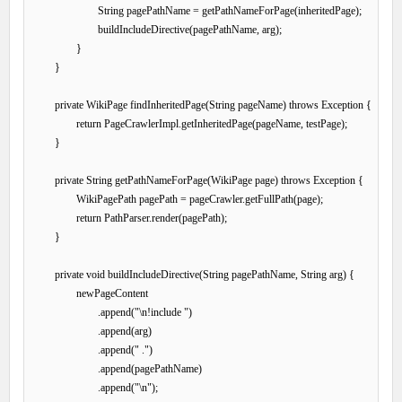
			String pagePathName = getPathNameForPage(inheritedPage);

			buildIncludeDirective(pagePathName, arg);

		}

	}

	private WikiPage findInheritedPage(String pageName) throws Exception {

		return PageCrawlerImpl.getInheritedPage(pageName, testPage);

	}

	private String getPathNameForPage(WikiPage page) throws Exception {

		WikiPagePath pagePath = pageCrawler.getFullPath(page);

		return PathParser.render(pagePath);

	}

	private void buildIncludeDirective(String pagePathName, String arg) {

		newPageContent

			.append("\n!include ")

			.append(arg)

			.append(" .")

			.append(pagePathName)

			.append("\n");
