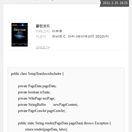
2011. 2. 25. 18:25
클린코드
카테고리
미분류
지은이
로버트 C. 마틴 (케이앤피IT, 2010년)
상세보기
public class SetupTeardownIncluder {

	private PageData pageData;

	private boolean isSuite;

	private WikiPage testPage;

	private StringBuffer	newPageContent;

	private PageCrawler pageCrawler;

	public static String render(PageData pageData) throws Exception {

		return render(pageData, false);
