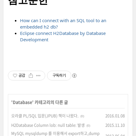
How can I connect with an SQL tool to an
embedded h2 db?
Eclipse connect H2Database by Database
Development
공감
구독하기
'
Database
' 카테고리의 다른 글
오라클 PL/SQL 입문(JPUB) 책이 나왔다.
2016.01.08
(0)
H2Database Column lob: null table: 발생
2015.11.10
(0)
MySQL mysqldump 를 이용해서 export하고,dump
2012.06.04