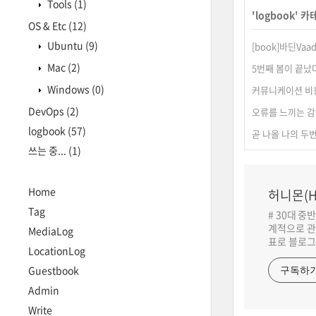
Tools
(1)
'
logbook
' 카
OS & Etc
(12)
Ubuntu
(9)
[book]바딘Vaad
Mac
(2)
5번째 봄이 끝났
Windows
(0)
커뮤니케이션 비용
DevOps
(2)
오류를 느끼는 
logbook
(57)
곧 나올 나의 두
쓰는 중...
(1)
Home
허니몬(H
Tag
# 30대 중
계적으로 관
MediaLog
표로 블로그
LocationLog
Guestbook
구독하
Admin
Write