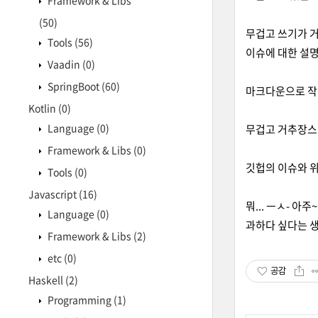
Framework & Libs
(50)
무겁고 쓰기가 
Tools
(56)
이슈에 대한 설명
Vaadin
(0)
SpringBoot
(60)
마크다운으로 작
Kotlin
(0)
Language
(0)
무겁고 거추장스
Framework & Libs
(0)
깃헙의 이슈와 위
Tools
(0)
Javascript
(16)
뭐... ㅡㅅ- 
Language
(0)
과하다 싶다는 생
Framework & Libs
(2)
etc
(0)
공감
Haskell
(2)
Programming
(1)