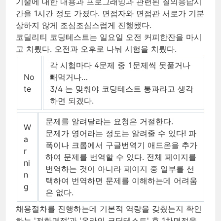
기술에 대한 내용과 프로그래밍과 관련된 질의응답시
간을 1시간 정도 가졌다. 면접자와 면접관 서로가 기분
상하지 않게 조심조심스럽게 진행됐다.
코딜리티 코딩테스트는 일요일 오전 커피한잔을 마시
고 치뤘다. 오전과 오후로 나눠 시험을 치뤘다.
각 시험마다 4문제 중 1문제씩 못풀거나
No
빼먹거나…​
te
3/4 는 맞춰야 코딩테스트 통과라고 생각
하면 되겠다.
문제를 알려달라는 요청은 거절한다.
W
문제가 영어라는 정도는 알려줄 수 있다! 파
a
폭이나 크롬에서 구글번역기 애드온을 추가
r
하여 문제를 번역할 수 있다. 전체 페이지를
ni
번역하는 것이 아니라 페이지 중 일부를 선
n
택하여 번역하면 문제를 이해하는데 어려움
g
은 없다.
채용절차를 진행하는데 기본적 역량을 갖췄는지 확인
하는 '전화면접’과 '온라인 코딩테스트' 후 1차면접을