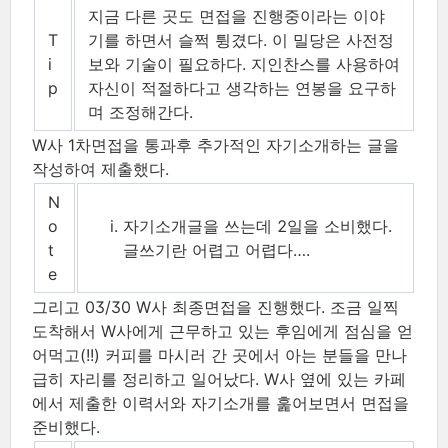
지금 다른 곳도 면접을 진행중이라는 이야
T
기를 하면서 슬쩍 튕겼다. 이 밀당은 사전정
i
보와 기술이 필요하다. 지인찬스를 사용하여
p
자신이 적절하다고 생각하는 연봉을 요구하
며 조정해간다.
W사 1차면접을 통과후 추가적인 자기소개하는 글을
작성하여 제출했다.
N
o
자기소개글을 쓰는데 2일을 소비했다.
t
글쓰기란 어렵고 어렵다…​.
e
그리고 03/30 W사 최종면접을 진행했다. 조금 일찍
도착해서 W사에게 근무하고 있는 후임에게 점심을 얻
어먹고(!!) 커피를 마시러 간 곳에서 아는 분들을 만나
급히 자리를 정리하고 일어났다. W사 옆에 있는 카페
에서 제출한 이력서와 자기소개를 훑어보면서 면접을
준비했다.