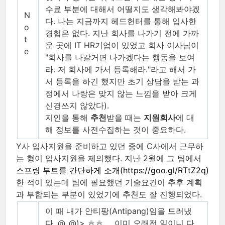
수료 부분에 대해서 어떨지도 생각해봐야겠
N
다. 나는 지금까지 헤드헌터를 통해 입사한
o
경험은 없다. 지난 회사를 나가기 전에 가까
t
운 곳에 IT HR기업이 있었고 회사 이사님이
e
"회사를 나갈거면 나가겠다는 행동을 보여
라. 저 회사에 가서 등록해라."라고 해서 가
서 등록을 하긴 했지만 초기 상담을 받는 과
정에서 나랑은 맞지 않는 느낌을 받아 크게
신경쓰지 않았다).
지인을 통해
추천
받을 때는
지원회사
에 대
해 정보를 사전수집하는 것이 중요하다
.
Y사 입사지원을 준비하고 있던 중에 C사에서 근무하
는 형이 입사지원을 제의했다. 지난 2월에 그 팀에서
스프링 부트를 간단하게 소개(https://goo.gl/RTtZ2q)
한 적이 있는데 팀에 필요했던 기술요건이 추후 계획
과 부합되는 부분이 있었기에 추천도 잘 진행되었다.
이 때 내가 안티팡(Antipang)임을 드러냈
다. @_@)> ㅎㅎ…​. 이미 오래전 일이니 다