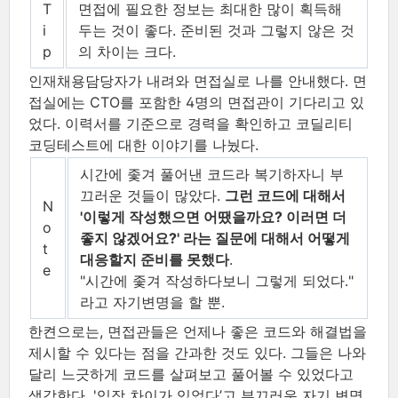
T
면접에 필요한 정보는 최대한 많이 획득해
i
두는 것이 좋다. 준비된 것과 그렇지 않은 것
p
의 차이는 크다.
인재채용담당자가 내려와 면접실로 나를 안내했다. 면
접실에는 CTO를 포함한 4명의 면접관이 기다리고 있
었다. 이력서를 기준으로 경력을 확인하고 코딜리티
코딩테스트에 대한 이야기를 나눴다.
시간에 좇겨 풀어낸 코드라 복기하자니 부
끄러운 것들이 많았다.
그런 코드에 대해서
N
'이렇게 작성했으면 어땠을까요? 이러면 더
o
좋지 않겠어요?' 라는 질문에 대해서 어떻게
t
대응할지 준비를 못했다
.
e
"시간에 좇겨 작성하다보니 그렇게 되었다."
라고 자기변명을 할 뿐.
한켠으로는, 면접관들은 언제나 좋은 코드와 해결법을
제시할 수 있다는 점을 간과한 것도 있다. 그들은 나와
달리 느긋하게 코드를 살펴보고 풀어볼 수 있었다고
생각한다. '입장 차이가 있었다’고 부끄러운 자기 변명