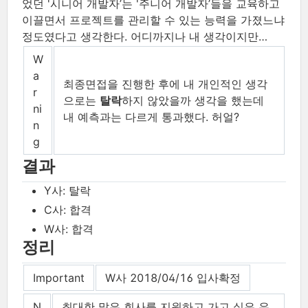
었던 '시니어 개발자’는 '주니어 개발자’들을 교육하고
이끌면서 프로젝트를 관리할 수 있는 능력을 가졌느냐
정도였다고 생각한다. 어디까지나 내 생각이지만…​
W
a
최종면접을 진행한 후에 내 개인적인 생각
r
으로는
탈락
하지 않았을까 생각을 했는데
ni
내 예측과는 다르게 통과했다. 허얼?
n
g
결과
Y사: 탈락
C사: 합격
W사: 합격
정리
Important
W사 2018/04/16 입사확정
N
최대한 많은 회사를 지원하고 가고 싶은 우