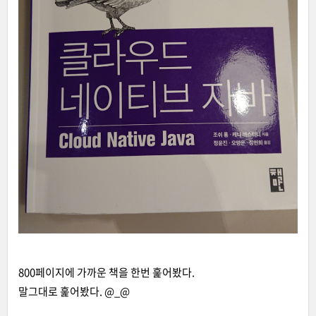
800페이지에 가까운 책을 한번 훑어봤다.
말그대로 훑어봤다. @_@