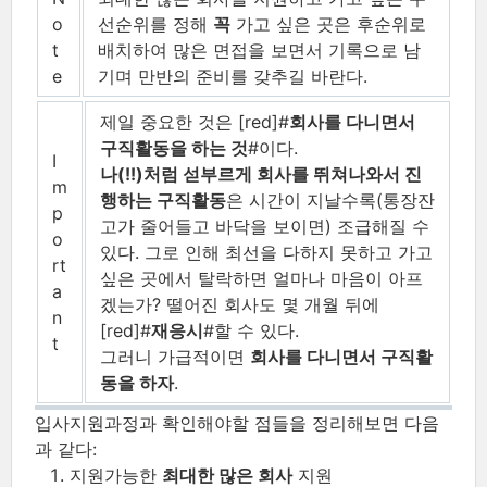
o
선순위를 정해
꼭
가고 싶은 곳은 후순위로
t
배치하여 많은 면접을 보면서 기록으로 남
e
기며 만반의 준비를 갖추길 바란다.
제일 중요한 것은 [red]#
회사를 다니면서
구직활동을 하는 것
#이다.
I
나(!!)처럼 섣부르게 회사를 뛰쳐나와서 진
m
행하는 구직활동
은 시간이 지날수록(통장잔
p
고가 줄어들고 바닥을 보이면) 조급해질 수
o
있다. 그로 인해 최선을 다하지 못하고 가고
rt
싶은 곳에서 탈락하면 얼마나 마음이 아프
a
겠는가? 떨어진 회사도 몇 개월 뒤에
n
[red]#
재응시
#할 수 있다.
t
그러니 가급적이면
회사를 다니면서 구직활
동을 하자
.
입사지원과정과 확인해야할 점들을 정리해보면 다음
과 같다:
지원가능한
최대한 많은 회사
지원