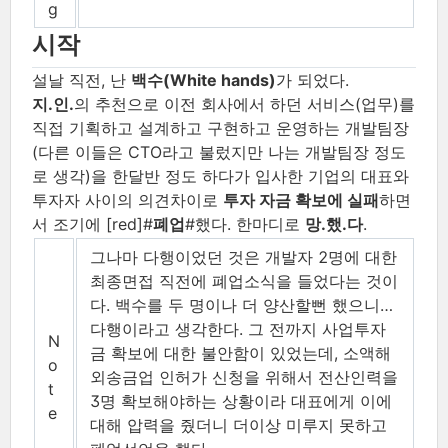
g
시작
설날 직전, 난
백수(White hands)
가 되었다.
지.인.
의 추천으로 이전 회사에서 하던 서비스(업무)를
직접 기획하고 설계하고 구현하고 운영하는 개발팀장
(다른 이들은 CTO라고 불렀지만 나는 개발팀장 정도
로 생각)을 한달반 정도 하다가 입사한 기업의 대표와
투자자 사이의 의견차이로
투자 자금 확보에 실패
하면
서 조기에 [red]#
폐업
#했다. 한마디로
망.했.다
.
그나마 다행이었던 것은 개발자 2명에 대한
최종면접 직전에 폐업소식을 들었다는 것이
다. 백수를 두 명이나 더 양산할뻔 했으니…​
다행이라고 생각한다. 그 전까지 사업투자
N
금 확보에 대한 불안함이 있었는데, 소액해
o
외송금업 인허가 신청을 위해서 전산인력을
t
3명 확보해야하는 상황이라 대표에게 이에
e
대해 압력을 줬더니 더이상 미루지 못하고