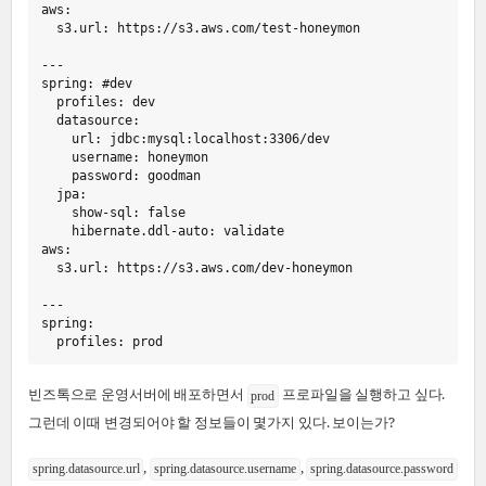
aws
:
s3.url
:
https://s3.aws.com/test-honeymon
---
spring
:
#
dev
profiles
:
dev
datasource
:
url
:
jdbc:mysql:localhost:3306/dev
username
:
honeymon
password
:
goodman
jpa
:
show-sql
:
false
hibernate.ddl-auto
:
validate
aws
:
s3.url
:
https://s3.aws.com/dev-honeymon
---
spring
:
profiles
:
prod
빈즈톡으로 운영서버에 배포하면서
프로파일을 실행하고 싶다.
prod
그런데 이때 변경되어야 할 정보들이 몇가지 있다. 보이는가?
,
,
spring.datasource.url
spring.datasource.username
spring.datasource.password