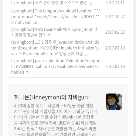
[springboot] 소스 경로 변경 및 소스코드 변경
2017.11.11
(1)
[springboot] The temporary upload location [**/
tmp/tomcat.*/work/Tomcat/localhost/ROOT]**
2017.10.27
is not valid
(2)
[springboot] AWS Beanstalk 에서 SpringBoot 에
2017.02.23
사용할 환경변수 정의
(0)
[springboot] 1.5.1 업글 후 javax.validation.Valida
tionException: HV000183: Unable to initialize 'ja
2017.02.19
vax.el.ExpressionFactory' 발생 문제 해결
(0)
[springboot] javax.validation.ValidationExceptio
n: HV000041: Call to TraversableResolver.isReac
2017.02.13
hable()
(0)
허니몬(Honeymon)의 자바guru
# 30대 중반 목표 : '나만의 스타일을 가진 개발
자' * 관리자와 개발자들 사이에서 대화(커뮤니케
이션)가 가능한 역할 수행 * 개발에 대한 경험들
을 체계적으로 관리(기록, 발표와 공유)하는 개발
자라는 인식 * 자바 관련 개발을 하는 사람이라면,
누구나 들려봤을법한 그런 개발관련 파워블로거