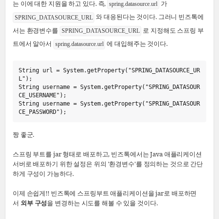
는 이에 대한 지원을 하고 있다. 즉,
가
spring.datasource.url
와 대응된다는 것이다. 그러니 빈즈톡에
SPRING_DATASOURCE_URL
서는 환경변수를
로 지정해도 스프링 부
SPRING_DATASOURCE_URL
트에서 알아서
에 대입해주는 것이다.
spring.datasource.url
String
url
=
System
.
getProperty
(
"
SPRING_DATASOURCE_UR
L
"
)
;
String
username
=
System
.
getProperty
(
"
SPRING_DATASOUR
CE_USERNAME
"
)
;
String
username
=
System
.
getProperty
(
"
SPRING_DATASOUR
CE_PASSWORD
"
)
;
짱 좋군.
스프링 부트를 jar 형태로 배포하고, 빈즈톡에서는 Java 애플리케이션
서버로 배포하기 위한 설정은 위의 '환경변수'를 정의하는 것으로 간단
하게 구성이 가능하다.
이제 손쉽게!! 빈즈톡에 스프링부트 애플리케이션을 jar로 배포하면
서
외부 구성
을 변경하는 시도를 해볼 수 있을 것이다.