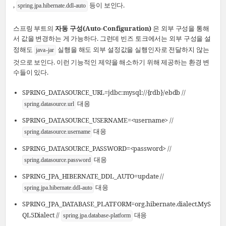
,
등이 보인다.
spring.jpa.hibernate.ddl-auto
스프링 부트의
자동 구성(Auto-Configuration)
은 외부 구성을 통해
서 값을 변경하는 게 가능하다. 그런데 빈즈 토크에서는 외부 구성을 설
정해도
실행을 해도 외부 설정값을 실행인자로 전달하지 않는
java -jar
것으로 보인다. 이런 기능적인 제약을 해소하기 위해 제공하는 환경 변
수들이 있다.
SPRING_DATASOURCE_URL=jdbc:mysql://{rdb}/ebdb //
대응
spring.datasource.url
SPRING_DATASOURCE_USERNAME=<username> //
대응
spring.datasource.username
SPRING_DATASOURCE_PASSWORD=<password> //
대응
spring.datasource.password
SPRING_JPA_HIBERNATE_DDL_AUTO=update //
대응
spring.jpa.hibernate.ddl-auto
SPRING_JPA_DATABASE_PLATFORM=org.hibernate.dialect.MyS
QL5Dialect //
대응
spring.jpa.database-platform