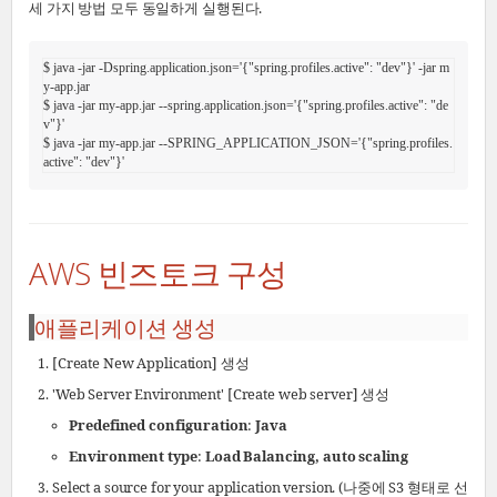
세 가지 방법 모두 동일하게 실행된다.
$ java -jar -Dspring.application.json='{"spring.profiles.active": "dev"}' -jar m
y-app.jar

$ java -jar my-app.jar --spring.application.json='{"spring.profiles.active": "de
v"}'

$ java -jar my-app.jar --SPRING_APPLICATION_JSON='{"spring.profiles.
active": "dev"}'
AWS 빈즈토크 구성
애플리케이션 생성
[Create New Application] 생성
'Web Server Environment' [Create web server] 생성
Predefined configuration
:
Java
Environment type
:
Load Balancing, auto scaling
Select a source for your application version. (나중에 S3 형태로 선