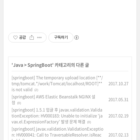
공감
구독하기
'
Java
>
SpringBoot
' 카테고리의 다른 글
[springboot] The temporary upload location [**/
tmp/tomcat.*/work/Tomcat/localhost/ROOT]**
2017.10.27
is not valid
(2)
[springboot] AWS Elastic Beanstalk NGINX 설
2017.05.31
정
(0)
[springboot] 1.5.1 업글 후 javax.validation.Valida
tionException: HV000183: Unable to initialize 'ja
2017.02.19
vax.el.ExpressionFactory' 발생 문제 해결
(0)
[springboot] javax.validation.ValidationExceptio
n: HV000041: Call to TraversableResolver.isReac
2017.02.13