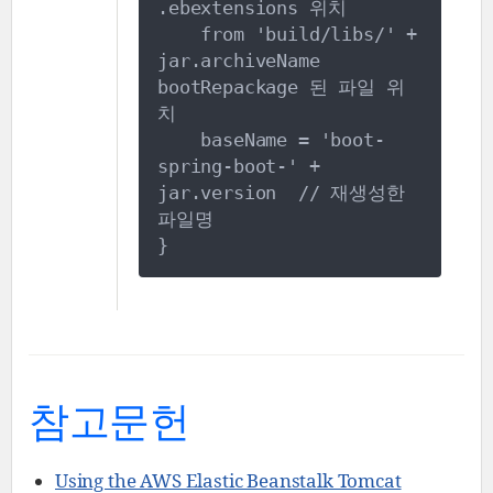
.ebextensions 위치
    from 'build/libs/' + 
jar.archiveName 
bootRepackage 된 파일 위
치
    baseName = 'boot-
spring-boot-' + 
jar.version  // 재생성한 
파일명
}
참고문헌
Using the AWS Elastic Beanstalk Tomcat