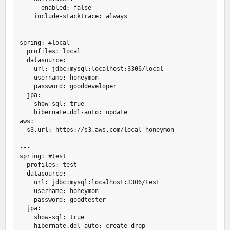
enabled
:
false
include-stacktrace
:
always
---
spring
:
#
local
profiles
:
local
datasource
:
url
:
jdbc:mysql:localhost:3306/local
username
:
honeymon
password
:
gooddeveloper
jpa
:
show-sql
:
true
hibernate.ddl-auto
:
update
aws
:
s3.url
:
https://s3.aws.com/local-honeymon
---
spring
:
#
test
profiles
:
test
datasource
:
url
:
jdbc:mysql:localhost:3306/test
username
:
honeymon
password
:
goodtester
jpa
:
show-sql
:
true
hibernate.ddl-auto
:
create-drop