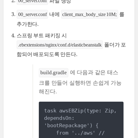
파일 생성
00_server.conf
내에
를
00_server.conf
client_max_body_size 10M;
추가한다.
스프링 부트 패키징 시
폴더가 포
.ebextensions/nginx/conf.d/elasticbeanstalk
함되어 배포되도록 만든다.
에 다음과 같은 태스
build.gradle
크를 만들어 실행하면 손쉽게 가능
해진다.
task awsEBZip(type: Zip, 
dependsOn: 
'bootRepackage') {
    from '../aws' // 