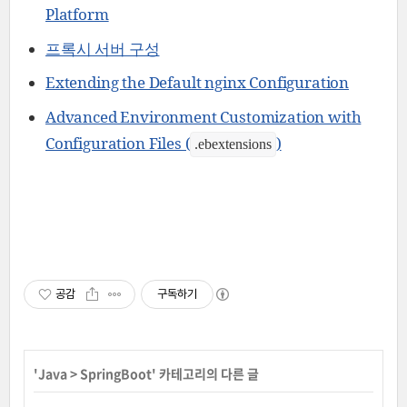
Platform
프록시 서버 구성
Extending the Default nginx Configuration
Advanced Environment Customization with
Configuration Files (
)
.ebextensions
공감
구독하기
'
Java
>
SpringBoot
' 카테고리의 다른 글