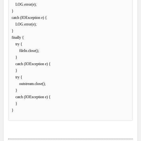
    LOG.error(e);

}

catch (IOException e) {

    LOG.error(e);

}

finally {

    try {

        fileIn.close();

    }

    catch (IOException e) {

    }

    try {

        outstream.close();

    }

    catch (IOException e) {

    }

}