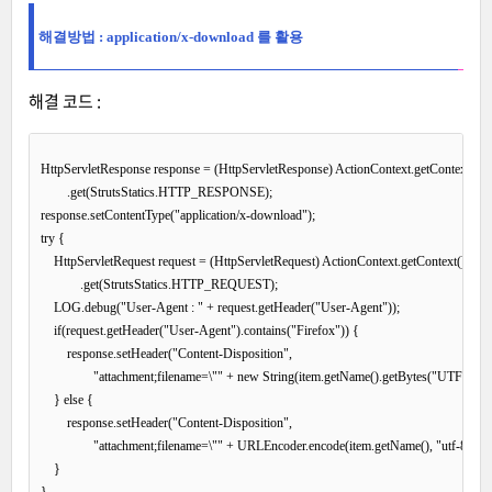
해결방법 : application/x-download 를 활용
해결 코드 :
HttpServletResponse response = (HttpServletResponse) ActionContext.getContext()

        .get(StrutsStatics.HTTP_RESPONSE);

response.setContentType("application/x-download");

try {

    HttpServletRequest request = (HttpServletRequest) ActionContext.getContext()

            .get(StrutsStatics.HTTP_REQUEST);

    LOG.debug("User-Agent : " + request.getHeader("User-Agent"));

    if(request.getHeader("User-Agent").contains("Firefox")) {

        response.setHeader("Content-Disposition",

                "attachment;filename=\"" + new String(item.getName().getBytes("UTF-8"), 
    } else {

        response.setHeader("Content-Disposition",

                "attachment;filename=\"" + URLEncoder.encode(item.getName(), "utf-8") + "\
    }
