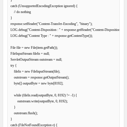
}

catch (UnsupportedEncodingException ignored) {

    // do nothing

}

response.setHeader("Content-Transfer-Encoding", "binary");

LOG.debug("Content-Disposition : " + response.getHeader("Content-Disposition"));

LOG.debug("Content Type : " + response.getContentType());

File file = new File(item.getPath());

FileInputStream fileIn = null;

ServletOutputStream outstream = null;

try {

    fileIn = new FileInputStream(file);

    outstream = response.getOutputStream();

    byte[] outputByte = new byte[8192];

    while (fileIn.read(outputByte, 0, 8192) != -1) {

        outstream.write(outputByte, 0, 8192);

    }

    outstream.flush();

}

catch (FileNotFoundException e) {
