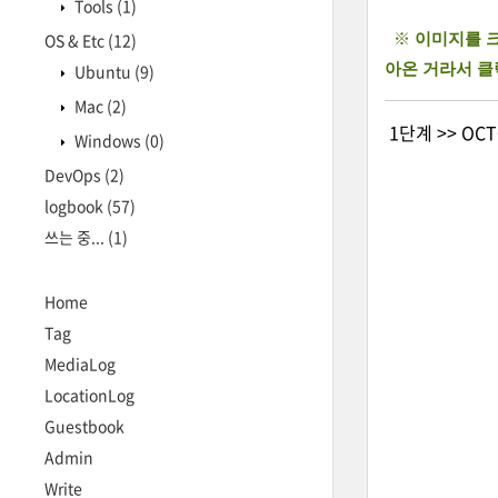
Tools
(1)
OS & Etc
(12)
※
이미지를 크
Ubuntu
(9)
아온 거라서 클
Mac
(2)
1단계 >> OC
Windows
(0)
DevOps
(2)
logbook
(57)
쓰는 중...
(1)
Home
Tag
MediaLog
LocationLog
Guestbook
Admin
Write