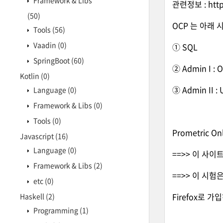
Framework & Libs
관련정보 :
htt
(50)
OCP 는 아래
Tools
(56)
Vaadin
(0)
① SQL
SpringBoot
(60)
② Admin I :
Kotlin
(0)
③ Admin II :
Language
(0)
Framework & Libs
(0)
Tools
(0)
Prometric Onl
Javascript
(16)
Language
(0)
==>> 이 사
Framework & Libs
(2)
==>> 이 시험은
etc
(0)
Firefox로 
Haskell
(2)
Programming
(1)