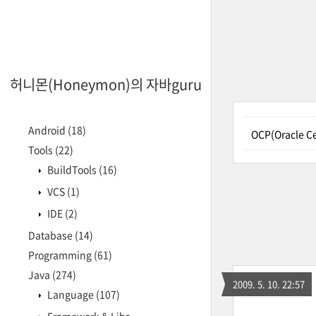
허니몬(Honeymon)의 자바guru
Android
(18)
OCP(Oracle Ce
Tools
(22)
BuildTools
(16)
VCS
(1)
IDE
(2)
Database
(14)
Programming
(61)
Java
(274)
2009. 5. 10. 22:57
Language
(107)