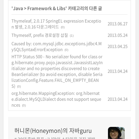
'
Java
>
Framework & Libs
' 카테고리의 다른 글
Thymeleaf, 2.0.17 SpringEL expression Exceptio
2013.06.27
n 발생, 2.0.16 다운그레이드
(0)
Thymeself, prefix 경로설정 삽질
2013.05.24
(1)
Caused by: com.mysql.jdbc.exceptions.jdbc4.M
2013.04.25
ySQLSyntaxErrorException
(0)
HTTP Status 500 - No serializer found for class or
g.hibernate.proxy.pojo.javassist.JavassistLazyIn
itializer and no properties discovered to create
2013.04.24
BeanSerializer (to avoid exception, disable Seria
lizationConfig.Feature.FAIL_ON_EMPTY_BEAN
S)
(0)
org.hibernate.MappingException: org.hibernat
e.dialect.MySQLDialect does not support seque
2013.04.24
nces
(0)
허니몬(Honeymon)의 자바guru