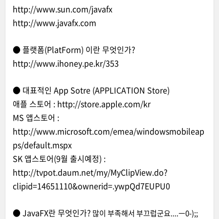
http://www.sun.com/javafx
http://www.javafx.com
● 플랫폼(PlatForm) 이란 무엇인가?
http://www.ihoney.pe.kr/353
● 대표적인 App Sotre (APPLICATION Store)
애플 스토어 :
http://store.apple.com/kr
MS 앱스토어 :
http://www.microsoft.com/emea/windowsmobileap
ps/default.mspx
SK 앱스토어(9월 출시예정) :
http://tvpot.daum.net/my/MyClipView.do?
clipid=14651110&ownerid=.ywpQd7EUPU0
● JavaFX란 무엇인가?
많이 부족해서 부끄럽군요....ㅡ0-);;