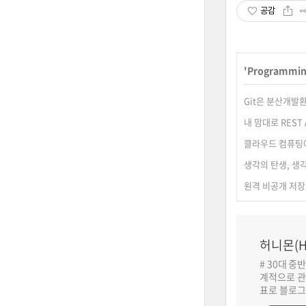
공감
'
Programmi
Git은 분산개발
내 맘대로 REST
클라우드 컴퓨팅에
생각의 탄생, 생
원격 비공개 저장소
허니몬(H
# 30대 중
계적으로 관
표로 블로그