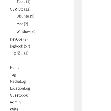
Tools
(1)
OS & Etc
(12)
Ubuntu
(9)
Mac
(2)
Windows
(0)
DevOps
(2)
logbook
(57)
쓰는 중...
(1)
Home
Tag
MediaLog
LocationLog
Guestbook
Admin
Write