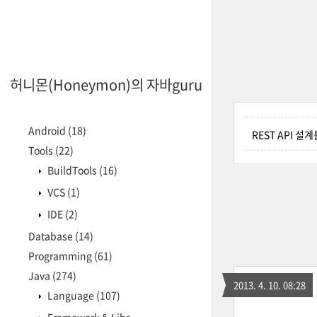
허니몬(Honeymon)의 자바guru
Android
(18)
REST API 
Tools
(22)
BuildTools
(16)
VCS
(1)
IDE
(2)
Database
(14)
Programming
(61)
Java
(274)
2013. 4. 10. 08:28
Language
(107)