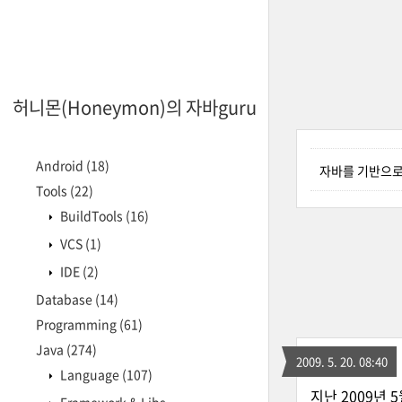
허니몬(Honeymon)의 자바guru
Android
(18)
자바를 기반으로 
Tools
(22)
BuildTools
(16)
VCS
(1)
IDE
(2)
Database
(14)
Programming
(61)
Java
(274)
2009. 5. 20. 08:40
Language
(107)
지난 2009년 5