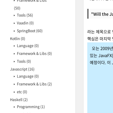
Framework & Libs
(50)
"Will the 
Tools
(56)
Vaadin
(0)
SpringBoot
(60)
라는 제목으로 
핵심은 마지막 
Kotlin
(0)
Language
(0)
오는 2009년
Framework & Libs
(0)
있는 JavaFX(
Tools
(0)
예정이다. 이 
Javascript
(16)
Language
(0)
Framework & Libs
(2)
etc
(0)
Haskell
(2)
Programming
(1)