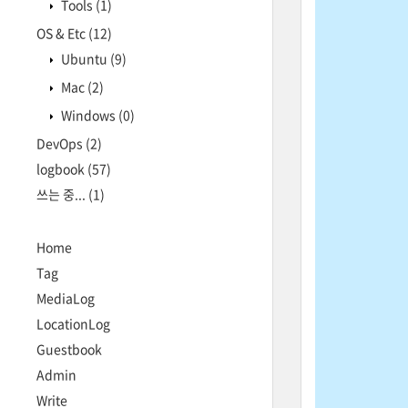
Tools
(1)
OS & Etc
(12)
Ubuntu
(9)
Mac
(2)
Windows
(0)
DevOps
(2)
logbook
(57)
쓰는 중...
(1)
Home
Tag
MediaLog
LocationLog
Guestbook
Admin
Write