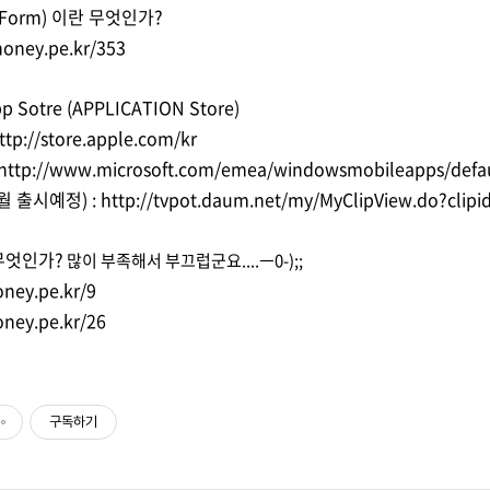
tForm) 이란 무엇인가?
honey.pe.kr/353
Sotre (APPLICATION Store)
ttp://store.apple.com/kr
http://www.microsoft.com/emea/windowsmobileapps/defa
월 출시예정) :
http://tvpot.daum.net/my/MyClipView.do?cl
 무엇인가?
많이 부족해서 부끄럽군요....ㅡ0-);;
honey.pe.kr/9
honey.pe.kr/26
구독하기