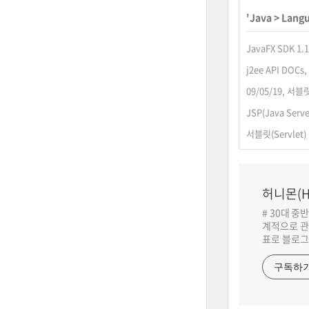
'
Java
>
Lang
JavaFX SDK 1
j2ee API DOC
09/05/19, 서
JSP(Java Serve
서블릿(Servlet)
허니몬(H
# 30대 중
계적으로 관
표로 블로그
구독하