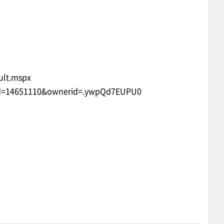
ult.mspx
ipid=14651110&ownerid=.ywpQd7EUPU0