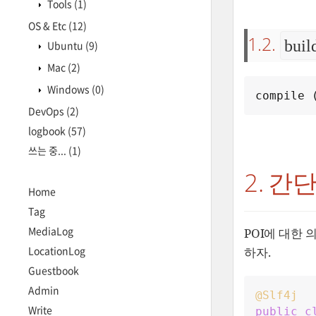
Tools
(1)
OS & Etc
(12)
1.2.
buil
Ubuntu
(9)
Mac
(2)
Windows
(0)
compile 
DevOps
(2)
logbook
(57)
쓰는 중...
(1)
2. 간
Home
Tag
MediaLog
POI에 대한 의
LocationLog
하자.
Guestbook
Admin
@Slf4j
Write
public
c