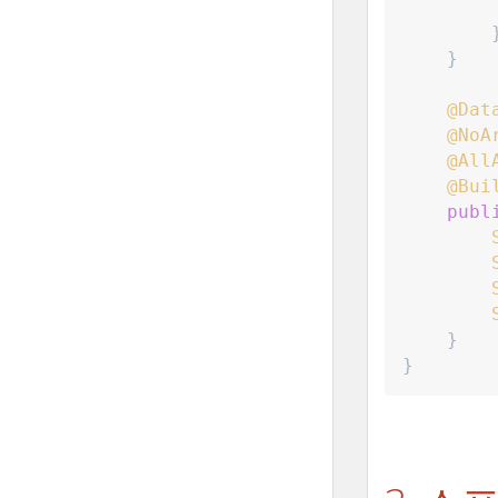
}
@Dat
@NoA
@All
@Bui
publ
}
}