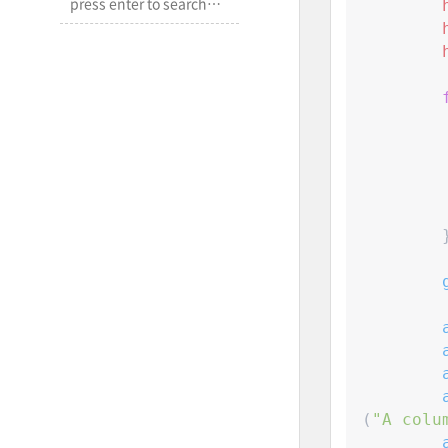
(
"
A colu