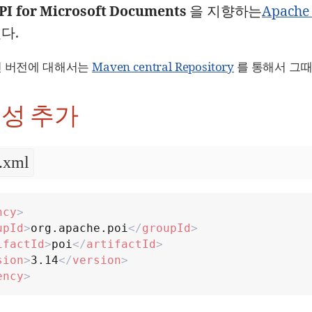
API for Microsoft Documents
을 지향하는
Apache
다.
인 버전에 대해서는
Maven central Repository
를 통해서 그때
존성 추가
.xml
ncy
>
upId
>
org.apache.poi
</
groupId
>
ifactId
>
poi
</
artifactId
>
sion
>
3.14
</
version
>
ency
>