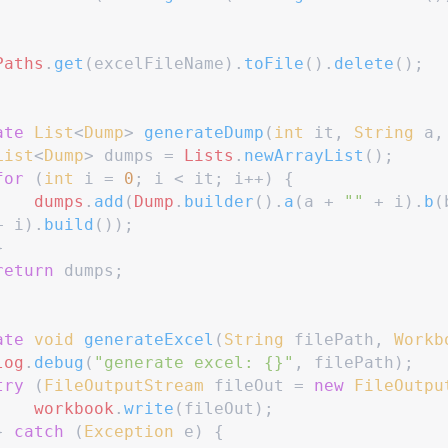
Paths
.
get
(
excelFileName
)
.
toFile
(
)
.
delete
(
)
;
ate
List
<
Dump
>
generateDump
(
int
it
,
String
a
,
List
<
Dump
>
 dumps 
=
Lists
.
newArrayList
(
)
;
for
(
int
 i 
=
0
;
 i 
<
 it
;
 i
++
)
{
dumps
.
add
(
Dump
.
builder
(
)
.
a
(
a 
+
"
"
+
 i
)
.
b
(
+
 i
)
.
build
(
)
)
;
}
return
 dumps
;
ate
void
generateExcel
(
String
filePath
,
Workb
log
.
debug
(
"
generate excel: {}
"
,
 filePath
)
;
try
(
FileOutputStream
 fileOut 
=
new
FileOutpu
workbook
.
write
(
fileOut
)
;
}
catch
(
Exception
 e
)
{