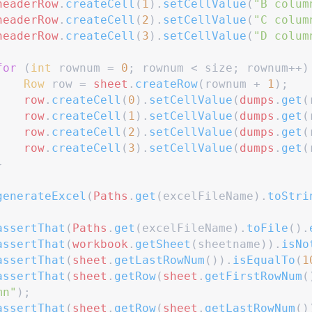
headerRow
.
createCell
(
1
)
.
setCellValue
(
"
B colum
headerRow
.
createCell
(
2
)
.
setCellValue
(
"
C colum
headerRow
.
createCell
(
3
)
.
setCellValue
(
"
D colum
for
(
int
 rownum 
=
0
;
 rownum 
<
 size
;
 rownum
++
)
Row
 row 
=
sheet
.
createRow
(
rownum 
+
1
)
;
row
.
createCell
(
0
)
.
setCellValue
(
dumps
.
get
(
row
.
createCell
(
1
)
.
setCellValue
(
dumps
.
get
(
row
.
createCell
(
2
)
.
setCellValue
(
dumps
.
get
(
row
.
createCell
(
3
)
.
setCellValue
(
dumps
.
get
(
}
generateExcel
(
Paths
.
get
(
excelFileName
)
.
toStri
assertThat
(
Paths
.
get
(
excelFileName
)
.
toFile
(
)
.
assertThat
(
workbook
.
getSheet
(
sheetname
)
)
.
isNo
assertThat
(
sheet
.
getLastRowNum
(
)
)
.
isEqualTo
(
1
assertThat
(
sheet
.
getRow
(
sheet
.
getFirstRowNum
(
mn
"
)
;
assertThat
(
sheet
.
getRow
(
sheet
.
getLastRowNum
(
)