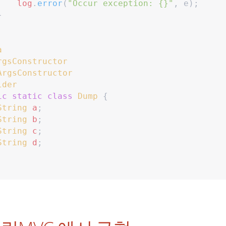
log
.
error
(
"
Occur exception: {}
"
,
 e
)
;
}
a
rgsConstructor
ArgsConstructor
lder
ic
static
class
Dump
{
String
a
;
String
b
;
String
c
;
String
d
;