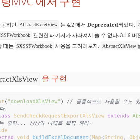
프링MVC 에서 구현
제공하던
는 4.2 에서
Deprecated
되었다.
AbstractExcelView
A
관련한 패키지가 사라져서 쓸 수 없다. 3.16 
SSFWorkbook
 쓸 때는
사용을 고려해보자.
SXSSFWorkbook
AbstractXlsView
을 구현
ractXlsView
nt
(
"
downloadXlsView
"
)
//
 공통적으로 사용할 수도 있
다.
lass
SendCheckRequestExportXlsView
extends
Ab
는 중략... 상상의 나래를 활짝 펴라~
ide
ected
void
buildExcelDocument
(
Map
<
String
,
Obj