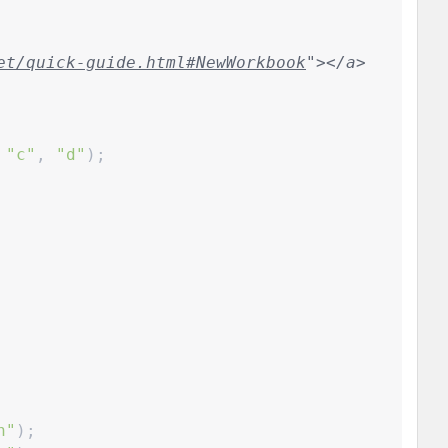
et/quick-guide.html#NewWorkbook
"></a>
"
c
"
,
"
d
"
)
;
n
"
)
;