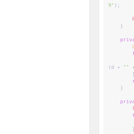
9
"
)
;
}
priv
(
d 
+
"
"
}
priv