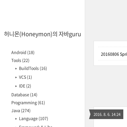
허니몬(Honeymon)의 자바guru
Android
(18)
20160806 S
Tools
(22)
BuildTools
(16)
VCS
(1)
IDE
(2)
Database
(14)
Programming
(61)
Java
(274)
2016. 8. 6. 14:24
Language
(107)