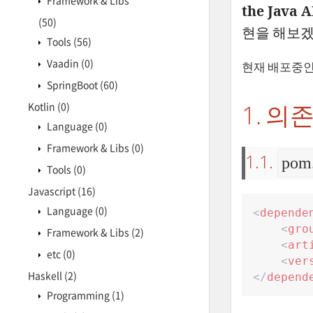
Framework & Libs
the Java 
(50)
현을 해보겠
Tools
(56)
Vaadin
(0)
현재 배포중
SpringBoot
(60)
1. 의
Kotlin
(0)
Language
(0)
Framework & Libs
(0)
1.1.
pom
Tools
(0)
Javascript
(16)
Language
(0)
<
depende
<
gro
Framework & Libs
(2)
<
art
etc
(0)
<
ver
Haskell
(2)
</
depend
Programming
(1)