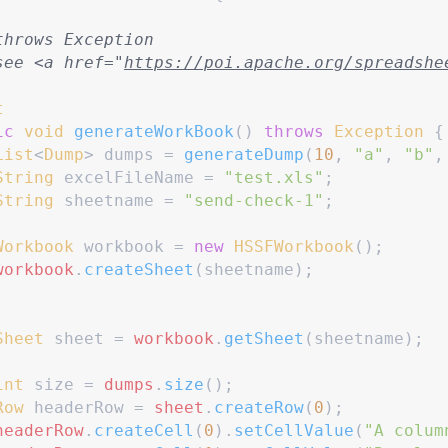
throws Exception
see <a href="
https://poi.apache.org/spreadshe
t
ic
void
generateWorkBook
(
)
throws
Exception
{
List
<
Dump
>
 dumps 
=
generateDump
(
10
,
"
a
"
,
"
b
"
,
String
 excelFileName 
=
"
test.xls
"
;
String
 sheetname 
=
"
send-check-1
"
;
Workbook
 workbook 
=
new
HSSFWorkbook
(
)
;
workbook
.
createSheet
(
sheetname
)
;
Sheet
 sheet 
=
workbook
.
getSheet
(
sheetname
)
;
int
 size 
=
dumps
.
size
(
)
;
Row
 headerRow 
=
sheet
.
createRow
(
0
)
;
headerRow
.
createCell
(
0
)
.
setCellValue
(
"
A colum