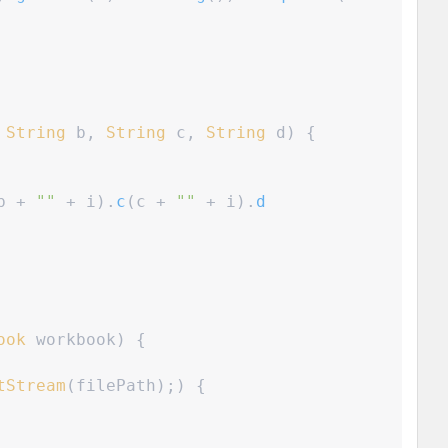
String
b
,
String
c
,
String
d
)
{
b 
+
"
"
+
 i
)
.
c
(
c 
+
"
"
+
 i
)
.
d
ook
workbook
)
{
tStream
(
filePath
)
;
)
{