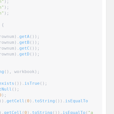
n
"
)
;
n
"
)
;
n
"
)
;
{
rownum
)
.
getA
(
)
)
;
rownum
)
.
getB
(
)
)
;
rownum
)
.
getC
(
)
)
;
rownum
)
.
getD
(
)
)
;
ng
(
)
,
 workbook
)
;
exists
(
)
)
.
isTrue
(
)
;
tNull
(
)
;
0
)
;
)
)
.
getCell
(
0
)
.
toString
(
)
)
.
isEqualTo
)
.
getCell
(
0
)
.
toString
(
)
)
.
isEqualTo
(
"
a