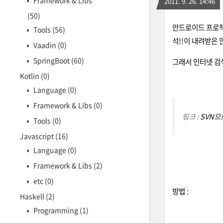
Framework & Libs
2011. 9. 26. 14:46
(50)
안드로이드 프로젝
Tools
(56)
석!!이 내려받은
Vaadin
(0)
SpringBoot
(60)
그래서 인터넷 검
Kotlin
(0)
Language
(0)
Framework & Libs
(0)
링크 :
SVN으
Tools
(0)
Javascript
(16)
Language
(0)
Framework & Libs
(2)
etc
(0)
방법 :
Haskell
(2)
Programming
(1)