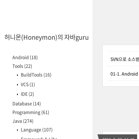
허니몬(Honeymon)의 자바guru
Android
(18)
SVN으로 소스
Tools
(22)
01-1. Andro
BuildTools
(16)
VCS
(1)
IDE
(2)
Database
(14)
Programming
(61)
Java
(274)
Language
(107)