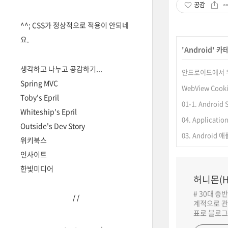
공감
^^; CSS가 정상적으로 적용이 안되네
요.
'
Android
' 카
생각하고 나누고 공감하기...
안드로이드에서 위치정
Spring MVC
WebView Cook
Toby's Epril
01-1. Androi
Whiteship's Epril
04. Applicatio
Outside's Dev Story
03. Androi
위키북스
인사이트
한빛미디어
허니몬(H
# 30대 중
/
/
계적으로 관
표로 블로그