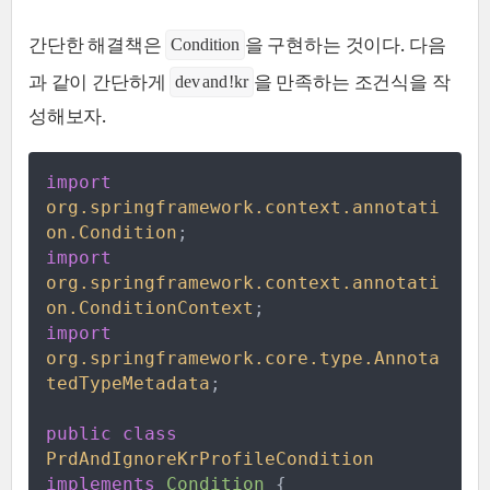
간단한 해결책은
을 구현하는 것이다. 다음
Condition
과 같이 간단하게
을 만족하는 조건식을 작
dev and !kr
성해보자.
import
org
.
springframework
.
context
.
annotati
on
.
Condition
;
import
org
.
springframework
.
context
.
annotati
on
.
ConditionContext
;
import
org
.
springframework
.
core
.
type
.
Annota
tedTypeMetadata
;
public
class
PrdAndIgnoreKrProfileCondition
implements
Condition
{