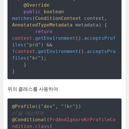
@Override
public
boolean
matches
(
ConditionContext
context
,
AnnotatedTypeMetadata
metadata
)
{
return
context
.
getEnvironment
(
)
.
acceptsProf
iles
(
"
prd
"
)
&&
!
context
.
getEnvironment
(
)
.
acceptsPro
files
(
"
kr
"
)
;
}
}
위의 클래스를 사용하여
@Profile
(
{
"
dev
"
,
"
!kr
"
}
)
//
을 대신하여
@Conditional
(
PrdAndIgnoreKrProfileCo
ndition
.
class
)