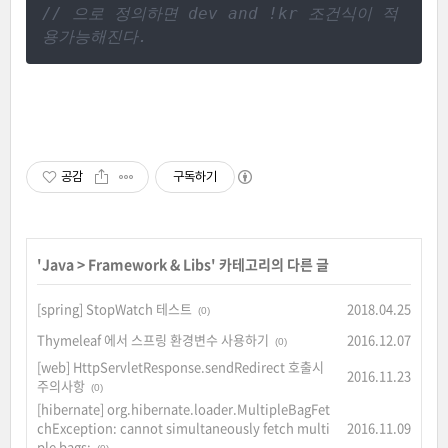
//
 으로 정의하면 dev and !kr 조건식이 적
용가능해진다.
공감
구독하기
'
Java
>
Framework & Libs
' 카테고리의 다른 글
[spring] StopWatch 테스트
2018.04.25
(0)
Thymeleaf 에서 스프링 환경변수 사용하기
2016.12.07
(0)
[web] HttpServletResponse.sendRedirect 호출시
2016.11.23
주의사항
(0)
[hibernate] org.hibernate.loader.MultipleBagFet
chException: cannot simultaneously fetch multi
2016.11.09
ple bags: