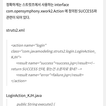
정확하게는 스트럿츠에서 사용하는 interface
com.opensymphony.xwork2.Action 에 정의된 SUCCESS와
관련이 되어 있다.
struts2.xml
<action name="login"
class="com.javamodeling.struts2.login.LoginAction_
KJH">
<result name="success">success.jsp</result><!--
return SUCCESS 인데, 찾는건 소문자로 찾네? -->
<result name="error">failure.jsp</result>
</action>
LoginAction_KJH.java
public String execute() {