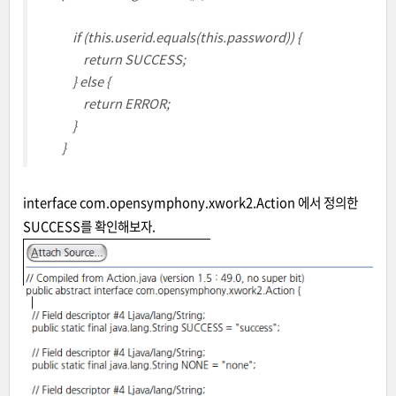
if (this.userid.equals(this.password)) {
return SUCCESS;
} else {
return ERROR;
}
}
interface com.opensymphony.xwork2.Action 에서 정의한
SUCCESS를 확인해보자.