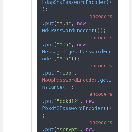
LdapShaPasswordEncoder
(
)
)
;
encoders
.
put
(
"
MD4
"
,
new
Md4PasswordEncoder
(
)
)
;
encoders
.
put
(
"
MD5
"
,
new
MessageDigestPasswordEnc
oder
(
"
MD5
"
)
)
;
encoders
.
put
(
"
noop
"
,
NoOpPasswordEncoder
.
getI
nstance
(
)
)
;
encoders
.
put
(
"
pbkdf2
"
,
new
Pbkdf2PasswordEncoder
(
)
)
;
encoders
.
put
(
"
scrypt
"
,
new