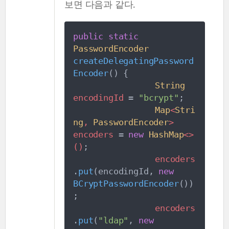
보면 다음과 같다.
public
static
PasswordEncoder
createDelegatingPassword
Encoder
(
)
{
String
encodingId
=
"
bcrypt
"
;
Map
<
Stri
ng
,
PasswordEncoder
>
encoders
=
new
HashMap
<
>
(
)
;
encoders
.
put
(
encodingId
,
new
BCryptPasswordEncoder
(
)
)
;
encoders
.
put
(
"
ldap
"
,
new