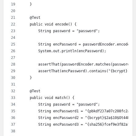
    }
    @Test
    public void encode() {
        String password = "password";
        String encPassword = passwordEncoder.encode(pa
        System.out.println(encPassword);
        assertThat(passwordEncoder.matches(password, e
        assertThat(encPassword).contains("{bcrypt}");
    }
    @Test
    public void match() {
        String password = "password";
        String encPassword1 = "{pbkdf2}7a07c208fc2a407
        String encPassword2 = "{bcrypt}$2a$10$Ot44NE6k
        String encPassword3 = "{sha256}fcef9e3f82af42d