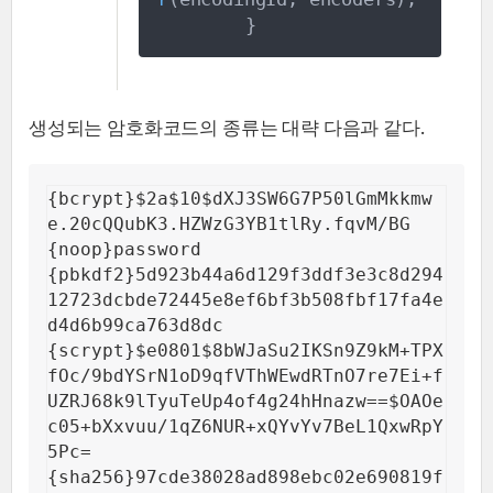
}
생성되는 암호화코드의 종류는 대략 다음과 같다.
{bcrypt}$2a$10$dXJ3SW6G7P50lGmMkkmw
e.20cQQubK3.HZWzG3YB1tlRy.fqvM/BG

{noop}password

{pbkdf2}5d923b44a6d129f3ddf3e3c8d294
12723dcbde72445e8ef6bf3b508fbf17fa4e
d4d6b99ca763d8dc

{scrypt}$e0801$8bWJaSu2IKSn9Z9kM+TPX
fOc/9bdYSrN1oD9qfVThWEwdRTnO7re7Ei+f
UZRJ68k9lTyuTeUp4of4g24hHnazw==$OAOe
c05+bXxvuu/1qZ6NUR+xQYvYv7BeL1QxwRpY
5Pc=

{sha256}97cde38028ad898ebc02e690819f