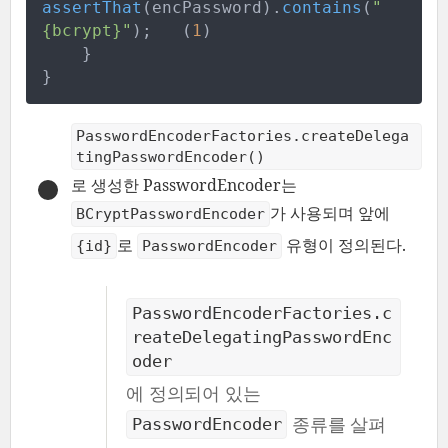
assertThat
(
encPassword
)
.
contains
(
"
{bcrypt}
"
)
;
(
1
)
}
}
PasswordEncoderFactories.createDelega
tingPasswordEncoder()
로 생성한 PasswordEncoder는
가 사용되며 앞에
BCryptPasswordEncoder
로
유형이 정의된다.
{id}
PasswordEncoder
PasswordEncoderFactories.c
reateDelegatingPasswordEnc
oder
에 정의되어 있는
종류를 살펴
PasswordEncoder