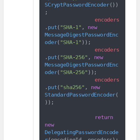
SCryptPasswordEncoder
(
)
)
;
encoders
.
put
(
"
SHA-1
"
,
new
MessageDigestPasswordEnc
oder
(
"
SHA-1
"
)
)
;
encoders
.
put
(
"
SHA-256
"
,
new
MessageDigestPasswordEnc
oder
(
"
SHA-256
"
)
)
;
encoders
.
put
(
"
sha256
"
,
new
StandardPasswordEncoder
(
)
)
;
return
new
DelegatingPasswordEncode
r
(
encodingId
,
 encoders
)
;