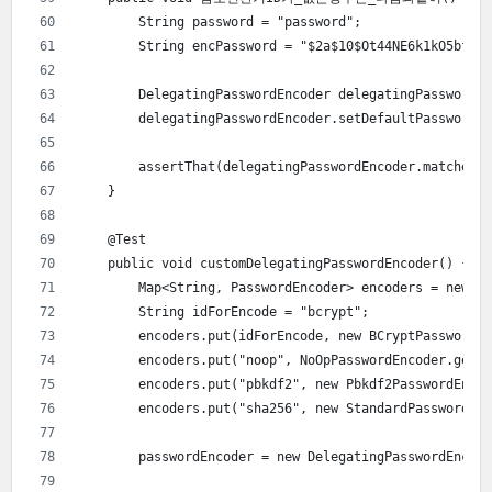
        String password = "password";
        String encPassword = "$2a$10$Ot44NE6k1kO5bfNHT
        DelegatingPasswordEncoder delegatingPasswordEn
        delegatingPasswordEncoder.setDefaultPasswordE
        assertThat(delegatingPasswordEncoder.matches(p
    }
    @Test
    public void customDelegatingPasswordEncoder() {
        Map<String, PasswordEncoder> encoders = new Ha
        String idForEncode = "bcrypt";
        encoders.put(idForEncode, new BCryptPasswordEn
        encoders.put("noop", NoOpPasswordEncoder.getIn
        encoders.put("pbkdf2", new Pbkdf2PasswordEncod
        encoders.put("sha256", new StandardPasswordEnc
        passwordEncoder = new DelegatingPasswordEncode