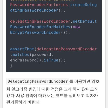
PasswordEncoderFactories
.
createDeleg
atingPasswordEncoder
(
)
;
delegatingPasswordEncoder
.
setDefault
PasswordEncoderForMatches
(
new
BCryptPasswordEncoder
(
)
)
;
assertThat
(
delegatingPasswordEncoder
.
matches
(
password
,
encPassword
)
)
.
isTrue
(
)
;
}
를 이용하면 암호
DelegatingPasswordEncoder
화 알고리즘 변경에 대한 걱정은 크게 하지 않아도 되
겠다. 사용 전략에 대해서는 코드를 살펴보고 각자가
판가름하기 바란다.