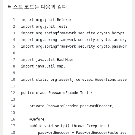
테스트 코드는 다음과 같다.
import org.junit.Before;
import org.junit.Test;
import org.springframework.security.crypto.bcrypt.BCry
import org.springframework.security.crypto.factory.Pas
import org.springframework.security.crypto.password.*;
import java.util.HashMap;
import java.util.Map;
import static org.assertj.core.api.Assertions.assertTh
public class PasswordEncoderTest {
    private PasswordEncoder passwordEncoder;
    @Before
    public void setUp() throws Exception {
        passwordEncoder = PasswordEncoderFactories.cre