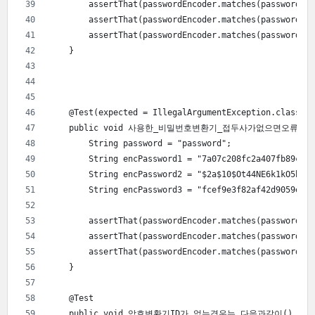
        assertThat(passwordEncoder.matches(password, e
        assertThat(passwordEncoder.matches(password, e
        assertThat(passwordEncoder.matches(password, e
    }
    @Test(expected = IllegalArgumentException.class)
    public void 사용한_비밀번호변환기_접두사가없으면오류발생(
        String password = "password";
        String encPassword1 = "7a07c208fc2a407fb89cc3b
        String encPassword2 = "$2a$10$Ot44NE6k1kO5bfNH
        String encPassword3 = "fcef9e3f82af42d9059e74a
        assertThat(passwordEncoder.matches(password, e
        assertThat(passwordEncoder.matches(password, e
        assertThat(passwordEncoder.matches(password, e
    }
    @Test
    public void 암호변환기ID가_없는경우는_다음과같이() {