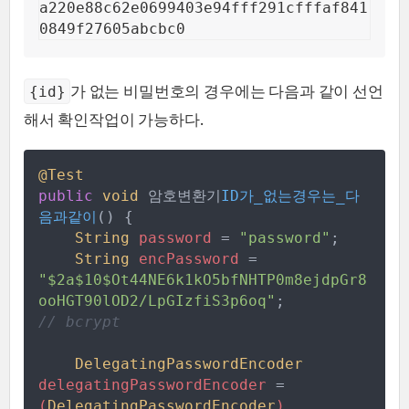
a220e88c62e0699403e94fff291cfffaf841
0849f27605abcbc0
가 없는 비밀번호의 경우에는 다음과 같이 선언
{id}
해서 확인작업이 가능하다.
@
Test
public
void
 암호변환기
ID가_없는경우는_다
음과같이
(
)
{
String
password
=
"
password
"
;
String
encPassword
=
"
$2a$10$Ot44NE6k1kO5bfNHTP0m8ejdpGr8
ooHGT90lOD2/LpGIzfiS3p6oq
"
;
//
 bcrypt
DelegatingPasswordEncoder
delegatingPasswordEncoder
=
(
DelegatingPasswordEncoder
)