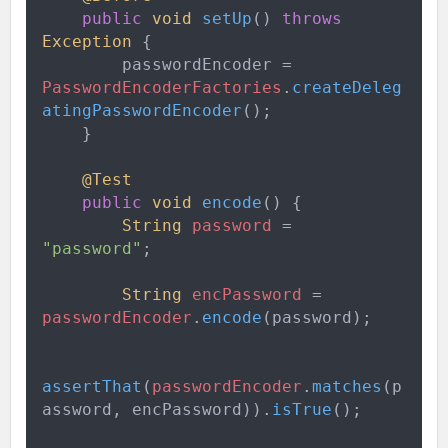
public
void
setUp
(
)
throws
Exception
{
        passwordEncoder 
=
PasswordEncoderFactories
.
createDeleg
atingPasswordEncoder
(
)
;
}
@
Test
public
void
encode
(
)
{
String
password
=
"
password
"
;
String
encPassword
=
passwordEncoder
.
encode
(
password
)
;
assertThat
(
passwordEncoder
.
matches
(
p
assword
,
 encPassword
)
)
.
isTrue
(
)
;