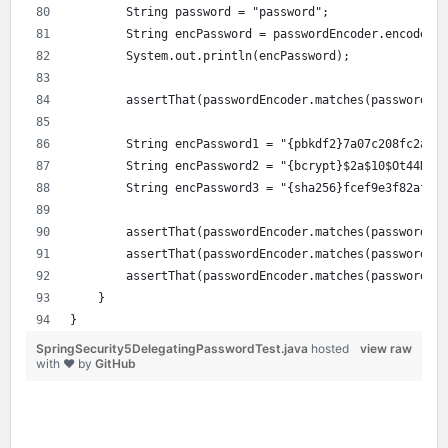
        String password = "password";
        String encPassword = passwordEncoder.encode(pa
        System.out.println(encPassword);
        assertThat(passwordEncoder.matches(password, e
        String encPassword1 = "{pbkdf2}7a07c208fc2a407
        String encPassword2 = "{bcrypt}$2a$10$Ot44NE6k
        String encPassword3 = "{sha256}fcef9e3f82af42d
        assertThat(passwordEncoder.matches(password, e
        assertThat(passwordEncoder.matches(password, e
        assertThat(passwordEncoder.matches(password, e
    }
}
SpringSecurity5DelegatingPasswordTest.java
hosted
view raw
with ❤ by
GitHub