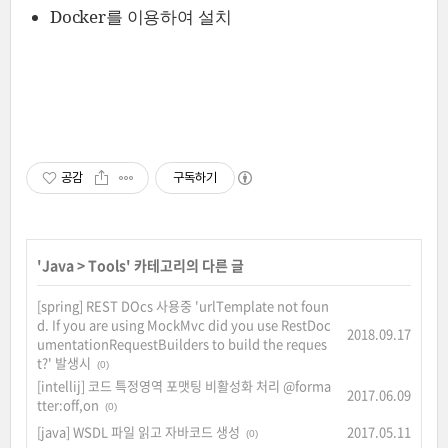
Docker를 이용하여 설치
공감
구독하기
'
Java
>
Tools
' 카테고리의 다른 글
[spring] REST DOcs 사용중 'urlTemplate not foun
d. If you are using MockMvc did you use RestDoc
2018.09.17
umentationRequestBuilders to build the reques
t?' 발생시
(0)
[intellij] 코드 특정영역 포맷팅 비활성화 처리 @forma
2017.06.09
tter:off,on
(0)
[java] WSDL 파일 읽고 자바코드 생성
2017.05.11
(0)