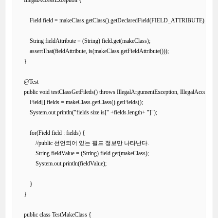
    IllegalAccessException {

        Field field = makeClass.getClass().getDeclaredField(FIELD_ATTRIBUTE);

        String fieldAttribute = (String) field.get(makeClass);

        assertThat(fieldAttribute, is(makeClass.getFieldAttribute()));

    }

    @Test

    public void testClassGetFileds() throws IllegalArgumentException, IllegalAccessExc
        Field[] fields = makeClass.getClass().getFields();

        System.out.println("fields size is[" +fields.length+ "]");

        for(Field field : fields) {

            //public 선언되어 있는 필드 정보만 나타난다. 

            String fieldValue = (String) field.get(makeClass);

            System.out.println(fieldValue);

        }

    }

    public class TestMakeClass {
