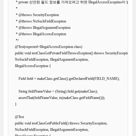
     * private 선언된 필드 정보를 가져오려고 하면 IllegalAccessExceptino이 발생함
     * 

     * @throws SecurityException

     * @throws NoSuchFieldException

     * @throws IllegalArgumentException

     * @throws IllegalAccessException

     */

    @Test(expected=IllegalAccessException.class)

    public void testClassGetPrivateFieldThrowsEception() throws SecurityException,

    NoSuchFieldException, IllegalArgumentException,

    IllegalAccessException {

        Field field = makeClass.getClass().getDeclaredField(FIELD_NAME);

        String fieldNameValue = (String) field.get(makeClass);

        assertThat(fieldNameValue, is(makeClass.getFieldName()));

    }

    @Test

    public void testClassGetPublicField() throws SecurityException,

    NoSuchFieldException, IllegalArgumentException,
