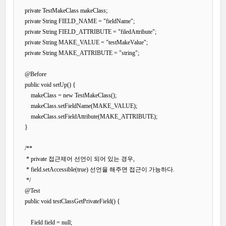
    private TestMakeClass makeClass;

    private String FIELD_NAME = "fieldName";

    private String FIELD_ATTRIBUTE = "filedAttribute";

    private String MAKE_VALUE = "testMakeValue";

    private String MAKE_ATTRIBUTE = "string";

    @Before

    public void setUp() {

        makeClass = new TestMakeClass();

        makeClass.setFieldName(MAKE_VALUE);

        makeClass.setFieldAttribute(MAKE_ATTRIBUTE);

    }

    /**

     * private 접근제어 선언이 되어 있는 경우,

     * field.setAccessible(true) 선언을 해주면 접근이 가능하다. 

     */

    @Test

    public void testClassGetPrivateField() {

        Field field = null;
