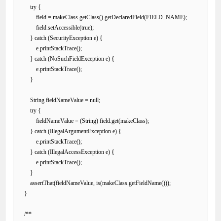
        try {

            field = makeClass.getClass().getDeclaredField(FIELD_NAME);

            field.setAccessible(true);

        } catch (SecurityException e) {

            e.printStackTrace();

        } catch (NoSuchFieldException e) {

            e.printStackTrace();

        }

        String fieldNameValue = null;

        try {

            fieldNameValue = (String) field.get(makeClass);

        } catch (IllegalArgumentException e) {

            e.printStackTrace();

        } catch (IllegalAccessException e) {

            e.printStackTrace();

        }

        assertThat(fieldNameValue, is(makeClass.getFieldName()));

    }

    /**
