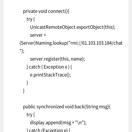
private void connect(){
try {
UnicastRemoteObject.exportObject(this);
server =
(Server)Naming.lookup("rmi://61.103.103.184/chat
");
server.register(this, name);
} catch ( Exception e ) {
e.printStackTrace();
}
}
public synchronized void back(String msg){
try {
display.append(msg + "\n");
} catch (Exception e) {