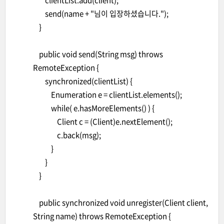
clientList.add(client);
send(name + "님이 입장하셨습니다.");
}
public void send(String msg) throws
RemoteException {
synchronized(clientList) {
Enumeration e = clientList.elements();
while( e.hasMoreElements() ) {
Client c = (Client)e.nextElement();
c.back(msg);
}
}
}
public synchronized void unregister(Client client,
String name) throws RemoteException {