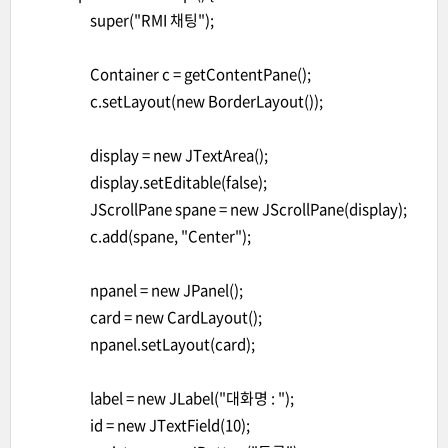
super("RMI 채팅");
Container c = getContentPane();
c.setLayout(new BorderLayout());
display = new JTextArea();
display.setEditable(false);
JScrollPane spane = new JScrollPane(display);
c.add(spane, "Center");
npanel = new JPanel();
card = new CardLayout();
npanel.setLayout(card);
label = new JLabel("대화명 : ");
id = new JTextField(10);