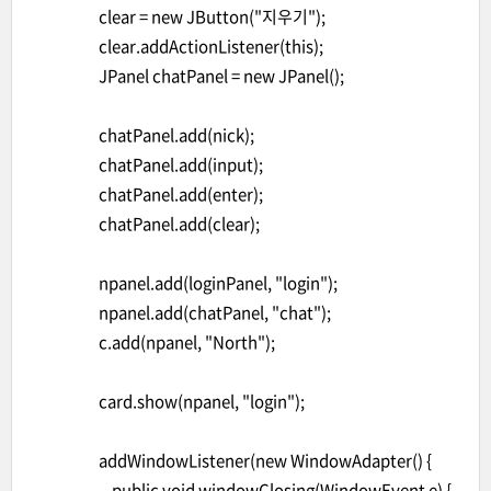
clear = new JButton("지우기");
clear.addActionListener(this);
JPanel chatPanel = new JPanel();
chatPanel.add(nick);
chatPanel.add(input);
chatPanel.add(enter);
chatPanel.add(clear);
npanel.add(loginPanel, "login");
npanel.add(chatPanel, "chat");
c.add(npanel, "North");
card.show(npanel, "login");
addWindowListener(new WindowAdapter() {
public void windowClosing(WindowEvent e) {