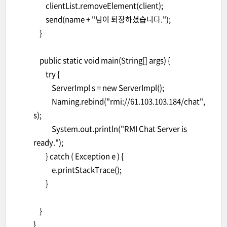
clientList.removeElement(client);
send(name + "님이 퇴장하셨습니다.");
}
public static void main(String[] args) {
try {
ServerImpl s = new ServerImpl();
Naming.rebind("rmi://61.103.103.184/chat",
s);
System.out.println("RMI Chat Server is
ready.");
} catch ( Exception e ) {
e.printStackTrace();
}
}
}