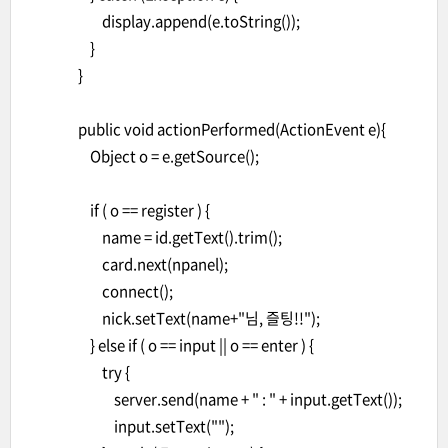
display.append(e.toString());
}
}
public void actionPerformed(ActionEvent e){
Object o = e.getSource();
if ( o == register ) {
name = id.getText().trim();
card.next(npanel);
connect();
nick.setText(name+"님, 즐팅!!");
} else if ( o == input || o == enter ) {
try {
server.send(name + " : " + input.getText());
input.setText("");