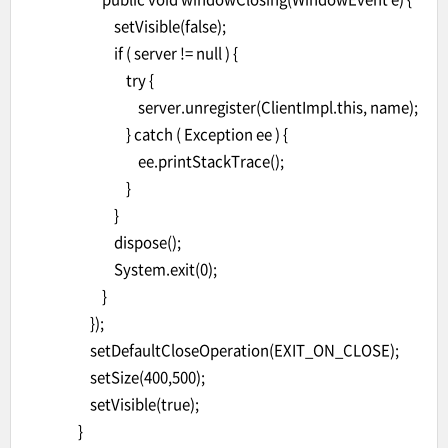
setVisible(false);
if ( server != null ) {
try {
server.unregister(ClientImpl.this, name);
} catch ( Exception ee ) {
ee.printStackTrace();
}
}
dispose();
System.exit(0);
}
});
setDefaultCloseOperation(EXIT_ON_CLOSE);
setSize(400,500);
setVisible(true);
}