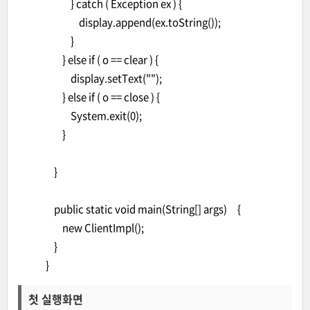
} catch ( Exception ex ) {
display.append(ex.toString());
}
} else if ( o == clear ) {
display.setText("");
} else if ( o == close ) {
System.exit(0);
}
}
public static void main(String[] args) {
new ClientImpl();
}
}
첫 실행화면