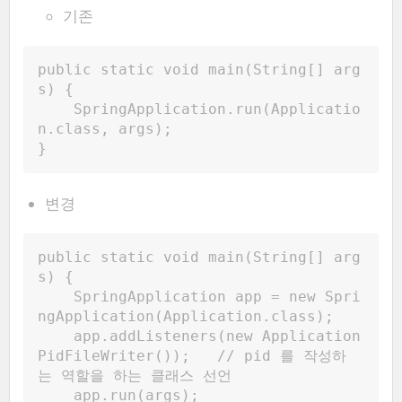
기존
public static void main(String[] arg
s) {
SpringApplication.run(Applicatio
n.class, args);
}
변경
public static void main(String[] arg
s) {
SpringApplication app = new Spri
ngApplication(Application.class);
    app.addListeners(new Application
PidFileWriter());   // pid 를 작성하
는 역할을 하는 클래스 선언
    app.run(args);