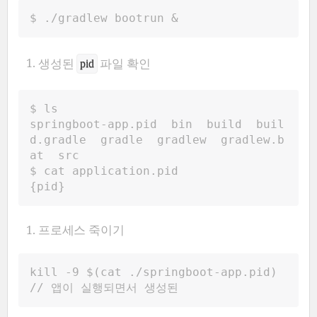
$ ./gradlew bootrun &
생성된
파일 확인
pid
$ ls
springboot-app.pid  bin  build  buil
d.gradle  gradle  gradlew  gradlew.b
at  src
$ cat application.pid
{pid}
프로세스 죽이기
kill -9 $(cat ./springboot-app.pid)
// 앱이 실행되면서 생성된