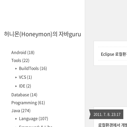
허니몬(Honeymon)의 자바guru
Android
(18)
Eclipse 로컬
Tools
(22)
BuildTools
(16)
VCS
(1)
IDE
(2)
Database
(14)
Programming
(61)
Java
(274)
2011. 7. 8. 23:17
Language
(107)
로컬환경에서 개발