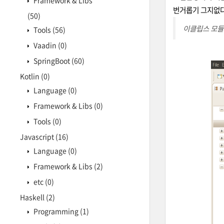
Framework & Libs
번거롭기 그지없다
(50)
이클립스 모듈
Tools
(56)
Vaadin
(0)
SpringBoot
(60)
Kotlin
(0)
Language
(0)
Framework & Libs
(0)
Tools
(0)
Javascript
(16)
Language
(0)
Framework & Libs
(2)
etc
(0)
Haskell
(2)
Programming
(1)