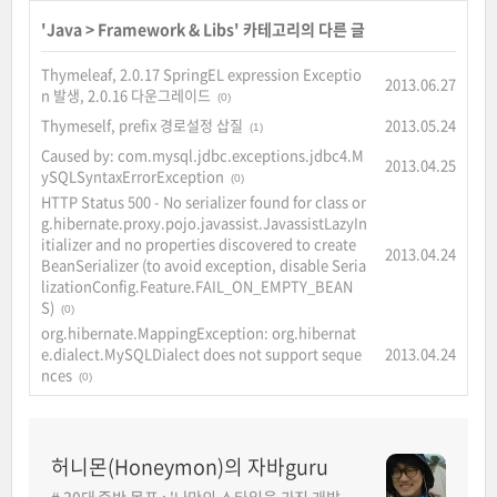
'
Java
>
Framework & Libs
' 카테고리의 다른 글
Thymeleaf, 2.0.17 SpringEL expression Exceptio
2013.06.27
n 발생, 2.0.16 다운그레이드
(0)
Thymeself, prefix 경로설정 삽질
2013.05.24
(1)
Caused by: com.mysql.jdbc.exceptions.jdbc4.M
2013.04.25
ySQLSyntaxErrorException
(0)
HTTP Status 500 - No serializer found for class or
g.hibernate.proxy.pojo.javassist.JavassistLazyIn
itializer and no properties discovered to create
2013.04.24
BeanSerializer (to avoid exception, disable Seria
lizationConfig.Feature.FAIL_ON_EMPTY_BEAN
S)
(0)
org.hibernate.MappingException: org.hibernat
e.dialect.MySQLDialect does not support seque
2013.04.24
nces
(0)
허니몬(Honeymon)의 자바guru