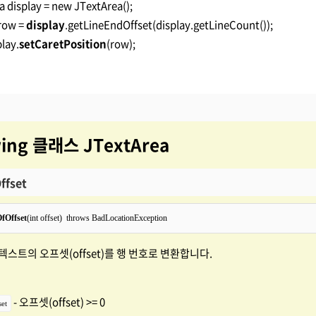
a display = new JTextArea();
ow =
display
.getLineEndOffset(display.getLineCount());
ay.
setCaretPosition
(row);
wing 클래스 JTextArea
ffset
fOffset
텍스트의 오프셋(offset)를 행 번호로 변환합니다.
- 오프셋(offset) >= 0
set