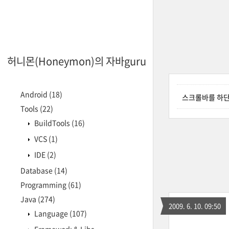
허니몬(Honeymon)의 자바guru
Android
(18)
스크롤바를 하단
Tools
(22)
BuildTools
(16)
VCS
(1)
IDE
(2)
Database
(14)
Programming
(61)
Java
(274)
2009. 6. 10. 09:50
Language
(107)