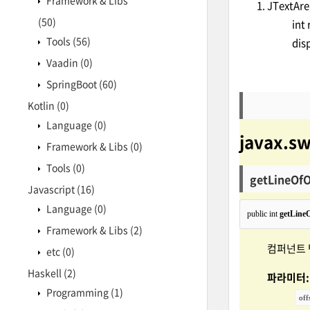
Framework & Libs
JTextAre
(50)
int r
Tools
(56)
displ
Vaadin
(0)
SpringBoot
(60)
Kotlin
(0)
Language
(0)
javax.s
Framework & Libs
(0)
Tools
(0)
getLineOfO
Javascript
(16)
Language
(0)
public int 
getLineO
Framework & Libs
(2)
컴퍼넌트 
etc
(0)
Haskell
(2)
파라미터:
Programming
(1)
off