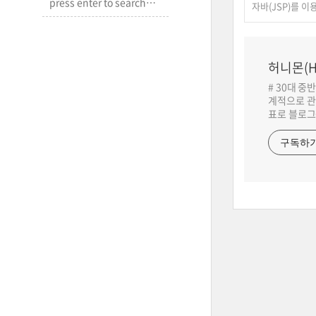
자바(JSP)를 
허니몬(H
# 30대 중
계적으로 관
표로 블로그
구독하