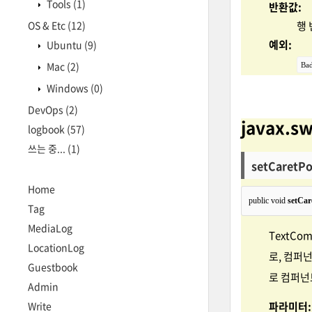
Tools
(1)
반환값:
OS & Etc
(12)
행 
예외:
Ubuntu
(9)
Mac
(2)
Bad
Windows
(0)
DevOps
(2)
javax.s
logbook
(57)
쓰는 중...
(1)
setCaretPo
Home
public void 
setCar
Tag
MediaLog
TextCo
LocationLog
로, 컴퍼
Guestbook
로 컴퍼넌
Admin
파라미터:
Write