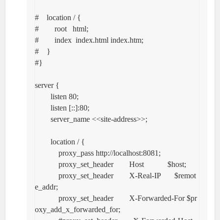
#    location / {

#        root   html;

#        index  index.html index.htm;

#    }

#}

server {

        listen 80;

        listen [::]:80;

        server_name <<site-address>>;

        location / {

            proxy_pass http://localhost:8081;

            proxy_set_header        Host            $host;

            proxy_set_header        X-Real-IP       $remot
e_addr;

            proxy_set_header        X-Forwarded-For $pr
oxy_add_x_forwarded_for;
