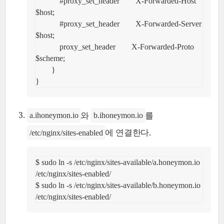
            #proxy_set_header        X-Forwarded-Host 
$host;

            #proxy_set_header        X-Forwarded-Server 
$host;

            proxy_set_header        X-Forwarded-Proto 
$scheme;

        }

}
와
를
a.ihoneymon.io
b.ihoneymon.io
에 연결한다.
/etc/nginx/sites-enabled
$ sudo ln -s /etc/nginx/sites-available/a.honeymon.io 
/etc/nginx/sites-enabled/

$ sudo ln -s /etc/nginx/sites-available/b.honeymon.io 
/etc/nginx/sites-enabled/