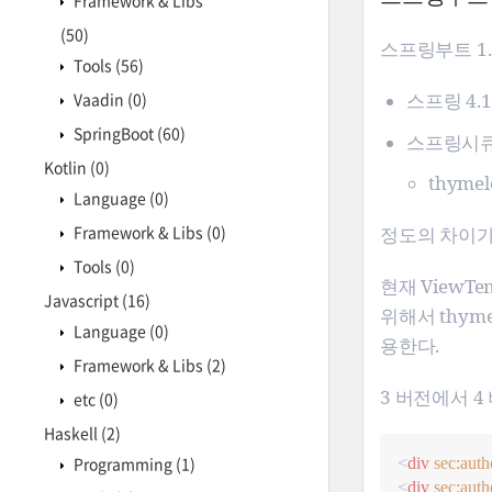
Framework & Libs
(50)
스프링부트 1.
Tools
(56)
Vaadin
(0)
스프링 4.1 
SpringBoot
(60)
스프링시큐
Kotlin
(0)
thymele
Language
(0)
Framework & Libs
(0)
정도의 차이가
Tools
(0)
현재 ViewT
Javascript
(16)
위해서 thymele
Language
(0)
용한다.
Framework & Libs
(2)
3 버전에서 
etc
(0)
Haskell
(2)
Programming
(1)
<
div
sec:auth
<
div
sec:auth