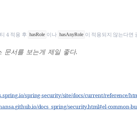
 4 적용 후
이나
이 적용되지 않는다면
hasRole
hasAnyRole
 문서를 보는게 제일 좋다.
s.spring.io/spring-security/site/docs/current/reference/ht
ahansa.github.io/docs_spring/security.html#el-common-bui