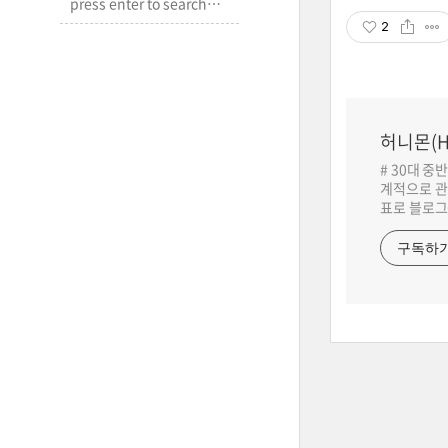
2
허니몬(H
# 30대 중
계적으로 관
표로 블로그
구독하