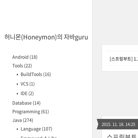
허니몬(Honeymon)의 자바guru
Android
(18)
[스프링부트] 1.2
Tools
(22)
BuildTools
(16)
VCS
(1)
IDE
(2)
Database
(14)
Programming
(61)
Java
(274)
2015. 11. 18. 14:25
Language
(107)
스프링부트 