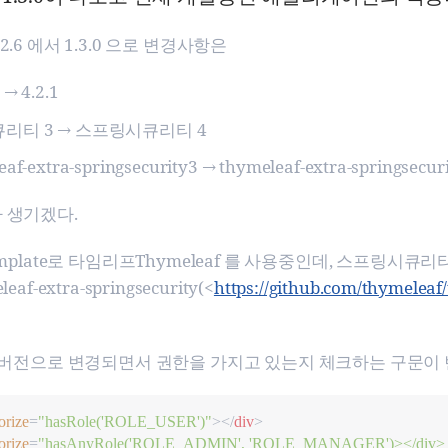
2.6 에서 1.3.0 으로 변경사항은
→ 4.2.1
리티 3 → 스프링시큐리티 4
af-extra-springsecurity3 → thymeleaf-extra-springsecur
 생기겠다.
emplate로 타임리프Thymeleaf 를 사용중인데, 스프링시
af-extra-springsecurity(<
https://github.com/thymeleaf
4 버전으로 변경되면서 권한을 가지고 있는지 체크하는 구문이 변
orize
=
"
hasRole('ROLE_USER')
"
>
<
/
div
>
orize
=
"
hasAnyRole('ROLE_ADMIN', 'ROLE_MANAGER')></div>