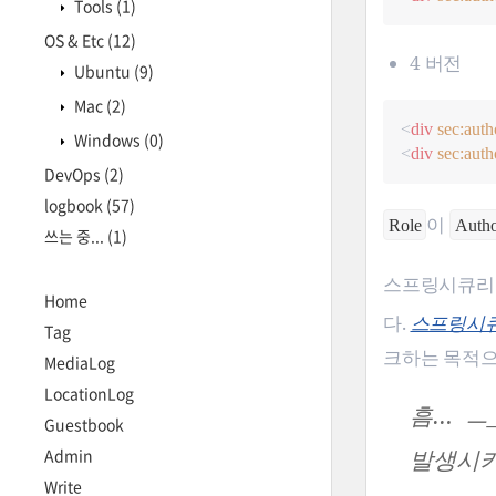
Tools
(1)
OS & Etc
(12)
4 버전
Ubuntu
(9)
Mac
(2)
<
div
sec:auth
Windows
(0)
<
div
sec:auth
DevOps
(2)
logbook
(57)
이
Role
Autho
쓰는 중...
(1)
스프링시큐리티
Home
다.
스프링시
Tag
크하는 목적으
MediaLog
LocationLog
흠…​ ㅡ
Guestbook
발생시키
Admin
Write