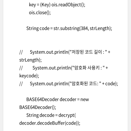
key = (Key) ois.readObject();
ois.close();
String code = str.substring(384, strLength);
// System.out.println("저장된 코드 길이 : " +
strLength);
// System.out.println("암호화 사용키 : " +
keycode);
// System.out.println("암호화된 코드: " + code);
BASE64Decoder decoder = new
BASE64Decoder();
String decode = decrypt(
decoder.decodeBuffer(code));