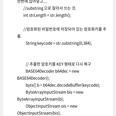
한번에 집어넣고....
//substring 으로 잘라서 쓰는 것.
int strLength = str.length();
//암호화된 비밀번호에 저장되어 있는 암호화키를 추
출.
String keycode = str.substring(0,384);
// 추출한 암호키를 KEY 형태로 다시 복구
BASE64Decoder b64dec = new
BASE64Decoder();
byte[] b = b64dec.decodeBuffer(keycode);
ByteArrayInputStream bis = new
ByteArrayInputStream(b);
ObjectInputStream ois = new
ObjectInputStream(bis);