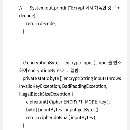
// System.out.println("Ecrypt 에서 해독한 것 : " +
decode);
return decode;
}
// encryptionBytes = encrypt( input ), input을 변조
하여 encryptionBytes에 대입함.
private static byte [] encrypt(String input) throws
InvalidKeyException, BadPaddingException,
IllegalBlockSizeException {
cipher.init( Cipher.ENCRYPT_MODE, key );
byte [] inputBytes = input.getBytes();
return cipher.doFinal( inputBytes );
}