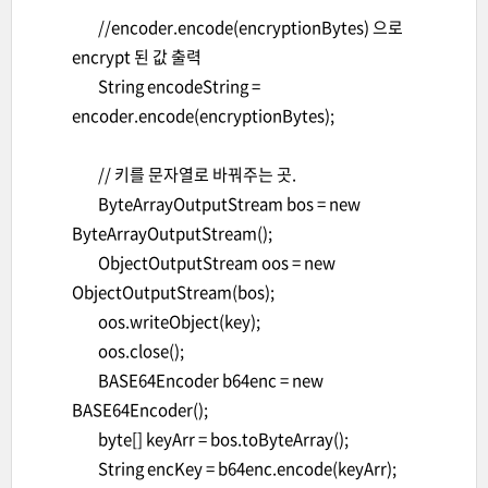
//encoder.encode(encryptionBytes) 으로
encrypt 된 값 출력
String encodeString =
encoder.encode(encryptionBytes);
// 키를 문자열로 바꿔주는 곳.
ByteArrayOutputStream bos = new
ByteArrayOutputStream();
ObjectOutputStream oos = new
ObjectOutputStream(bos);
oos.writeObject(key);
oos.close();
BASE64Encoder b64enc = new
BASE64Encoder();
byte[] keyArr = bos.toByteArray();
String encKey = b64enc.encode(keyArr);