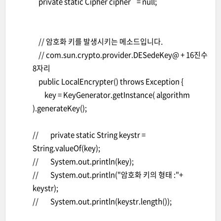
private static Cipher cipher = null;
// 암호화 키를 발생시키는 메소드입니다.
// com.sun.crypto.provider.DESedeKey@ + 16진수
8자리
public LocalEncrypter() throws Exception {
key = KeyGenerator.getInstance( algorithm
).generateKey();
// private static String keystr =
String.valueOf(key);
// System.out.println(key);
// System.out.println("암호화 키의 형태 :"+
keystr);
// System.out.println(keystr.length());