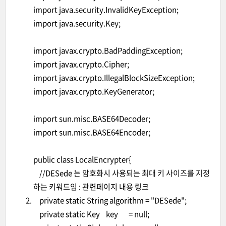
import java.security.InvalidKeyException;
import java.security.Key;
import javax.crypto.BadPaddingException;
import javax.crypto.Cipher;
import javax.crypto.IllegalBlockSizeException;
import javax.crypto.KeyGenerator;
import sun.misc.BASE64Decoder;
import sun.misc.BASE64Encoder;
public class LocalEncrypter{
//DESede 는 암호화시 사용되는 최대 키 사이즈를 지정
하는 키워드임 :
관련페이지 내용 링크
private static String algorithm = "DESede";
private static Key key = null;