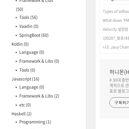
Framework & Libs
(50)
Types of softw
Tools
(56)
What dows 'P
Vaadin
(0)
Velocity 설정법
SpringBoot
(60)
100207_발표
Kotlin
(0)
나도 Java Cha
Language
(0)
Framework & Libs
(0)
Tools
(0)
허니몬(H
Javascript
(16)
# 30대 중
계적으로 관
Language
(0)
표로 블로그
Framework & Libs
(2)
구독하
etc
(0)
Haskell
(2)
Programming
(1)