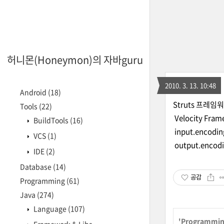
허니몬(Honeymon)의 자바guru
2010. 3. 13. 10:48
Android
(18)
Struts 프레임
Tools
(22)
Velocity Fram
BuildTools
(16)
input.encodin
VCS
(1)
output.encodi
IDE
(2)
Database
(14)
공감
Programming
(61)
Java
(274)
Language
(107)
'
Programmi