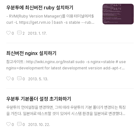
도 안드로이드 앱 개발자에게는 윈도우보다는 나은 환경을 제공한다(맥북에서
우분투에 최신버전 ruby 설치하기
써보니까 맥북도 괜찮다. 하지만, 맥북을 사야한다. 우분투는 지금 쓰는 노트북
글 내용
의 운영체제를 밀고 설치하면 된다). 우분투에서 안드로이드 앱 개발환경을 구
- RVM(Ruby Version Manager)를 이용 터미널에서$
축하기는 쉽다. 1. JDK 설치하기 1.1. JDK 설치 여부 확인 - hone..
curl -L https://get.rvm.io | bash -s stable --ruby
라고 실행하면, RVM(https://rvm.io/)을 통해서 최신버
0
2
2013. 1. 17.
전의 Ruby를 설치해준다.맥에서도 잘 되고, 우분투에서도
잘 되고~현재(2013년 1월) 설치된 버전은 1.9.3p362 다.
최신버전 nginx 설치하기
글 내용
참고사이트 : http://wiki.nginx.org/Install sudo -s nginx=stable # use
nginx=development for latest development version add-apt-re
pository ppa:nginx/$nginx apt-get update apt-get install nginx
0
0
2013. 5. 13.
우분투 기본폴더 설정 초기화하기
글 내용
우분투의 언어설정을 변경하면, 그에 따라 우분투의 기본 폴더가 변경되는 특징
을 가진다. 일본어로 테스트할 것이 있어서 시스템 환경을 일본어로 변경했다가
한국어로 변경했지만, 기본 폴더들이 일본어로 되어 있어, 이를 수정할 방법을
0
0
2013. 10. 22.
검색하다가 발견했다.출처 : Re: How to restore default folder icon순서