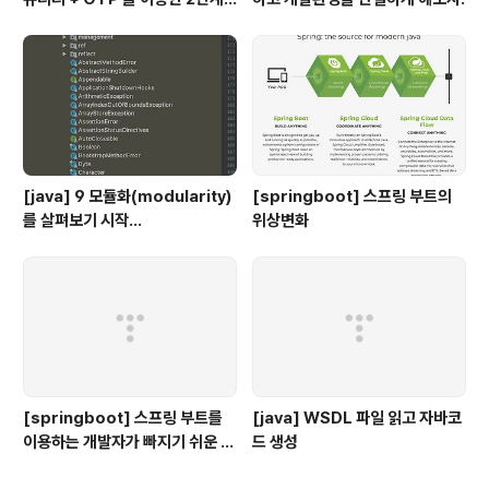
인증 예제
[java] 9 모듈화(modularity)
[springboot] 스프링 부트의
를 살펴보기 시작...
위상변화
[springboot] 스프링 부트를
[java] WSDL 파일 읽고 자바코
이용하는 개발자가 빠지기 쉬운 착
드 생성
각