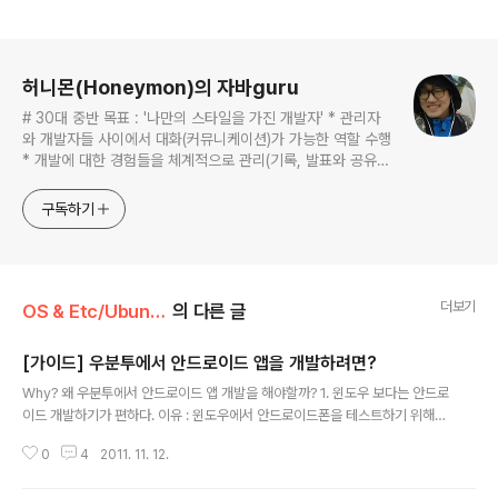
로그 정보
허니몬(Honeymon)의 자바guru
# 30대 중반 목표 : '나만의 스타일을 가진 개발자' * 관리자
와 개발자들 사이에서 대화(커뮤니케이션)가 가능한 역할 수행
* 개발에 대한 경험들을 체계적으로 관리(기록, 발표와 공유)
하는 개발자라는 인식 * 자바 관련 개발을 하는 사람이라면,
누구나 들려봤을법한 그런 개발관련 파워블로거 를 목표로 블
구독하기
로그를 재편하려고 하는 중
더보기
OS & Etc/Ubuntu
의 다른 글
[가이드] 우분투에서 안드로이드 앱을 개발하려면?
글 내용
Why? 왜 우분투에서 안드로이드 앱 개발을 해야할까? 1. 윈도우 보다는 안드로
이드 개발하기가 편하다. 이유 : 윈도우에서 안드로이드폰을 테스트하기 위해서
는 USB 드라이버를 제조사별로 설치해야 한다. -> 우분투에서는 android용 r
0
4
2011. 11. 12.
ule.set만 설정해주면 된다. 2. 무료로 사용할 수 있는 안정적인 리눅스 운영체
제이다. 3. 개발 중에 필요한 서버테스트 환경 등을 손쉽게 구축할 수 있다. 적어