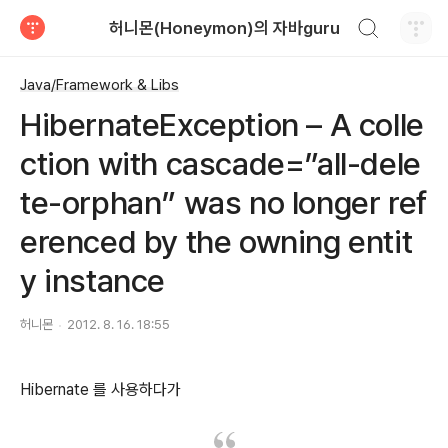
검색하기
허니몬(Honeymon)의 자바guru
티스토리
Java/Framework & Libs
HibernateException – A colle
ction with cascade=”all-dele
te-orphan” was no longer ref
erenced by the owning entit
y instance
허니몬
2012. 8. 16. 18:55
Hibernate 를 사용하다가