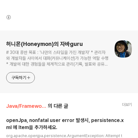
(새창열림)
로그 정보
허니몬(Honeymon)의 자바guru
# 30대 중반 목표 : '나만의 스타일을 가진 개발자' * 관리자
와 개발자들 사이에서 대화(커뮤니케이션)가 가능한 역할 수행
* 개발에 대한 경험들을 체계적으로 관리(기록, 발표와 공유)
하는 개발자라는 인식 * 자바 관련 개발을 하는 사람이라면,
누구나 들려봤을법한 그런 개발관련 파워블로거 를 목표로 블
구독하기
로그를 재편하려고 하는 중
더보기
Java/Framework & Libs
의 다른 글
openJpa, nonfatal user error 발생시, persistence.x
ml 에 Item을 추가하세요.
글 내용
org.apache.openjpa.persistence.ArgumentException: Attempt t