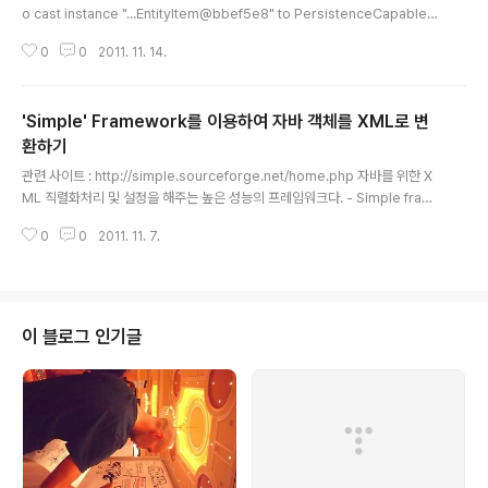
o cast instance "...EntityItem@bbef5e8" to PersistenceCapable f
ailed. Ensure that it has been enhanced. FailedObject: ...EntityIte
0
0
2011. 11. 14.
m@bbef5e8 at org.apache.openjpa.kernel.BrokerImpl.assertPer
sistenceCapable(BrokerImpl.java:4631) at org.apache.openjpa.k
ernel.BrokerImpl.persistInternal(BrokerImpl.java:2610) at org.ap
'Simple' Framework를 이용하여 자바 객체를 XML로 변
ache.openjpa.kernel.Broke..
환하기
글 내용
관련 사이트 : http://simple.sourceforge.net/home.php 자바를 위한 X
ML 직렬화처리 및 설정을 해주는 높은 성능의 프레임워크다. - Simple fram
ework with powerful capabilities - Can handle cycles in the objec
0
0
2011. 11. 7.
t graph - It requires absolutely no configuration - Extremely rapi
d development with XML - Converts to and from human editable
XML - Contains an XML templating system 위의 특징을 가지고 있는
프레임워크다. 자세한 내용은 사이트에 가서 확인하기 바란다. 아래 튜토리얼을
확인하기 바..
이 블로그 인기글