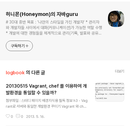
로그 정보
허니몬(Honeymon)의 자바guru
# 30대 중반 목표 : '나만의 스타일을 가진 개발자' * 관리자
와 개발자들 사이에서 대화(커뮤니케이션)가 가능한 역할 수행
* 개발에 대한 경험들을 체계적으로 관리(기록, 발표와 공유)
하는 개발자라는 인식 * 자바 관련 개발을 하는 사람이라면,
누구나 들려봤을법한 그런 개발관련 파워블로거 를 목표로 블
구독하기
로그를 재편하려고 하는 중
더보기
logbook
의 다른 글
20130515 Vagrant, chef 를 이용하여 개
발환경을 통일할 수 있을까?
글 내용
첨부파일 : 스터디 페이지 배경지식용 필독 정보 h3 - Vag
rant로 서버와 동일한 개발환경 꾸미기 Vagrant 와 chef
로 개발서버 구축 자동화 하기 동일한 개발환경을 지닌 가
0
0
2013. 5. 16.
상머신(인스턴스) 의 배포를 손쉽게할 수 있다면, 얼마나
좋을까! 라는 생각을 구현한 멋진 서비스가 아닐까? 서버
리소스를 스케일업하는 클라우드 컴퓨팅 환경에서 인스턴