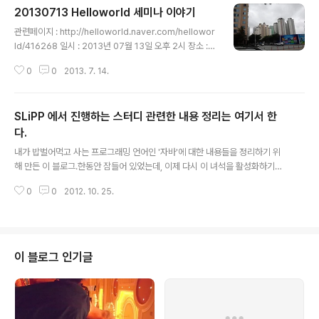
20130713 Helloworld 세미나 이야기
스 관리를 위한 도구로 사용할 수 있지 않을까라는 상상을
글 내용
잠시 해본다. 사용하려는 서버환경을 구축한 후에 이것을
관련페이지 : http://helloworld.naver.com/hellowor
box로 만들어 확장하는 서버 이미지를 대신하도록 만들어
ld/416268 일시 : 2013년 07월 13일 오후 2시 장소 :
두고, 처음 가동할 때 chef에 의해서 기본적인 추가작업
그린팩토리 2층 커넥트 홀 NHN 그린팩토리 주변에 보면
(내가 우분투를 설치하고 로그인하여 처음 실행하는 sudo
0
0
2013. 7. 14.
고급 아파트들이 둘러쳐져 있다. 처음으로 와본 그린 팩토
apt-get update; sudo apt-get upgrade; 도 자동
리. 2층과 1층은 일반인에게 개방되어 있기에 인근 주민들
화..
이 찾아와 시간을 보내는 모습이 색다르다. 하지만, 이 주민
SLiPP 에서 진행하는 스터디 관련한 내용 정리는 여기서 한
들 중 누군가는 그린팩토리의 창으로 비치는 태양이 눈부
시다고 넣은 민원에 서명을 한 이도 있지 않을까? ㅋㅋ 접
다.
글 내용
수창구에는 올드멤버중 한분이신 채수원님이 주말알바로
내가 밥벌어먹고 사는 프로그래밍 언어인 '자바'에 대한 내용들을 정리하기 위
접수요원을 하고 계셨다. 오랜만에 뵙기에 반갑게 인사드
해 만든 이 블로그.한동안 잠들어 있었는데, 이제 다시 이 녀석을 활성화하기로
리고 약간의 기념품(스티커, 배지, 군것질류, 생수)을 챙기
한다.4~5개월 동안 진행하는 SLiPP 스터디와 관련한 내용은 이 카테고리 내
며 커넥트 홀로 들어섰다. 앞자리로 이동하니, 첫발표자인
0
0
2012. 10. 25.
에 기록하겠다.관련한 내용도...
..
이 블로그 인기글