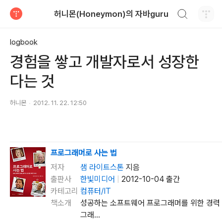
검색하기
허니몬(Honeymon)의 자바guru
티스토리
logbook
경험을 쌓고 개발자로서 성장한
다는 것
허니몬
2012. 11. 22. 12:50
프로그래머로 사는 법
저자
샘 라이트스톤
지음
출판사
한빛미디어
|
2012-10-04 출간
카테고리
컴퓨터/IT
책소개
성공하는 소프트웨어 프로그래머를 위한 경력 
그래...