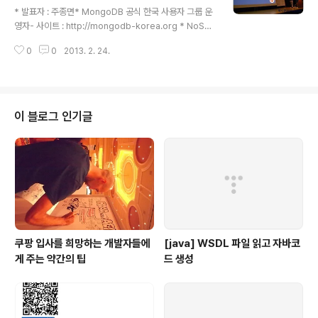
acebook* Foursquare* Daum* NHN* 국내는 아직
* 발표자 : 주종면* MongoDB 공식 한국 사용자 그룹 운
1.0a, 해외는 2.0* OAuth 1.0a 작동방식* 3-legged ..
영자- 사이트 : http://mongodb-korea.org * NoSQ
L 개념* IT 기술전망 : 클라우드, 빅데이터에서 많은 이야
0
0
2013. 2. 24.
기가 거론됨* Bic Data 솔루션- 빅데이터의 수집과 저장
기술 오늘의 소개 주제- NoSQL, MongoDB, Casandr
a, Hbase- 빅데이터의 추출과 분산기술- Hadoop, Sto
rm, Spark, Kafka- 빅데이터의 분석 및 통계기술- R, S
AS, SPSS* DBMS for NoSQL : 150여개- NoSQL 제
이 블로그 인기글
품군 : 유용성Availability, 일관성Consistency, 파티셔
닝Partioning- Key-Value Database- Big Table Da
tabase- Docume..
쿠팡 입사를 희망하는 개발자들에
[java] WSDL 파일 읽고 자바코
게 주는 약간의 팁
드 생성