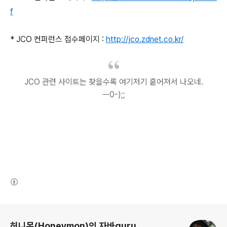
f
* JCO 컨퍼런스 접수페이지 :
http://jco.zdnet.co.kr/
JCO 관련 사이트는 찾을수록 여기저기 흩어져서 나오네.
ㅡ0-);;
(새창열림)
로그 정보
허니몬(Honeymon)의 자바guru