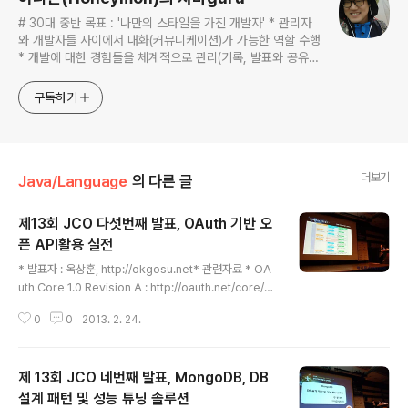
# 30대 중반 목표 : '나만의 스타일을 가진 개발자' * 관리자
와 개발자들 사이에서 대화(커뮤니케이션)가 가능한 역할 수행
* 개발에 대한 경험들을 체계적으로 관리(기록, 발표와 공유)
하는 개발자라는 인식 * 자바 관련 개발을 하는 사람이라면,
누구나 들려봤을법한 그런 개발관련 파워블로거 를 목표로 블
구독하기
로그를 재편하려고 하는 중
더보기
Java/Language
의 다른 글
제13회 JCO 다섯번째 발표, OAuth 기반 오
픈 API활용 실전
글 내용
* 발표자 : 옥상훈, http://okgosu.net* 관련자료 * OA
uth Core 1.0 Revision A : http://oauth.net/core/1.
0a/ * OAuth 2.0 : http://oauth.net/2/* 인증이란?* I
0
0
2013. 2. 24.
D/PW 방식 인증의 위험성* OAuth* 사용자 입증에서 ID/
PW 를 서드파티앱에 노출하지 않고 회원 인증할 수 있어
야 함* 서비스 제공자 입장에서는 인증한 API에 대해 권한
제 13회 JCO 네번째 발표, MongoDB, DB
을 부여하고 이에 따라 API를 제공할 수 있어야 함* OAut
h 버전* 1.0 -> 1.0a -> 2.0 draft* OAuth 적용기업* F
설계 패턴 및 성능 튜닝 솔루션
글 내용